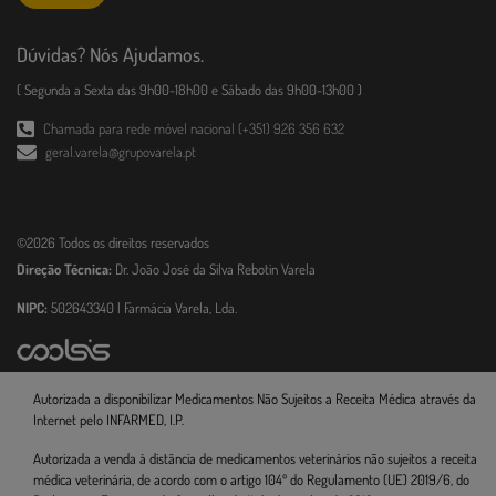
Dúvidas? Nós Ajudamos.
( Segunda a Sexta das 9h00-18h00 e Sábado das 9h00-13h00 )
Chamada para rede móvel nacional (+351) 926 356 632
geral.varela@grupovarela.pt
©2026 Todos os direitos reservados
Direção Técnica:
Dr. João José da Silva Rebotin Varela
NIPC:
502643340 | Farmácia Varela, Lda.
Autorizada a disponibilizar Medicamentos Não Sujeitos a Receita Médica através da
Internet pelo INFARMED, I.P.
Autorizada a venda à distância de medicamentos veterinários não sujeitos a receita
médica veterinária, de acordo com o artigo 104º do Regulamento (UE) 2019/6, do