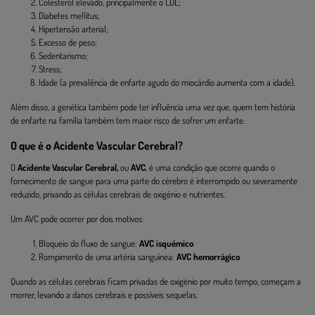
Colesterol elevado, principalmente o LDL;
Diabetes mellitus;
Hipertensão arterial;
Excesso de peso;
Sedentarismo;
Stress;
Idade (a prevalência de enfarte agudo do miocárdio aumenta com a idade).
Além disso, a genética também pode ter influência uma vez que, quem tem história
de enfarte na família também tem maior risco de sofrer um enfarte.
O que é o Acidente Vascular Cerebral?
O
Acidente Vascular Cerebral,
ou
AVC
, é uma condição que ocorre quando o
fornecimento de sangue para uma parte do cérebro é interrompido ou severamente
reduzido, privando as células cerebrais de oxigénio e nutrientes.
Um AVC pode ocorrer por dois motivos:
Bloqueio do fluxo de sangue:
AVC isquémico
Rompimento de uma artéria sanguínea:
AVC hemorrágico
Quando as células cerebrais ficam privadas de oxigénio por muito tempo, começam a
morrer, levando a danos cerebrais e possíveis sequelas.