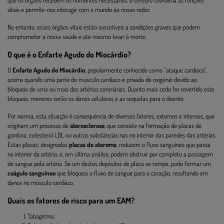
que os órgãos recebem os nutrientes necessários, o cérebro coordena as funções
vitais e permite-nos interagir com o mundo ao nosso redor.
No entanto, esses órgãos vitais estão suscetíveis a condições graves que podem
comprometer a nossa saúde e até mesmo levar à morte.
O que é o Enfarte Agudo do Miocárdio?
O
Enfarte Agudo do Miocárdio
, popularmente conhecido como "ataque cardíaco",
ocorre quando uma parte do músculo cardíaco é privada de oxigénio devido ao
bloqueio de uma ou mais das artérias coronárias. Quanto mais cedo for revertido este
bloqueio, menores serão os danos celulares e as sequelas para o doente.
Por norma, esta situação é consequência de diversos fatores, externos e internos, que
originam um processo de
aterosclerose
, que consiste na formação de placas de
gordura, colesterol LDL ou outras substâncias nas no interior das paredes das artérias.
Estas placas, designadas
placas de ateroma
, reduzem o fluxo sanguíneo que passa
no interior da artéria, e, em última análise, podem obstruir por completo a passagem
de sangue pela artéria. Se um destes depósitos de placa se rompe, pode formar um
coágulo sanguíneo
que bloqueia o fluxo de sangue para o coração, resultando em
danos no músculo cardíaco.
Quais os fatores de risco para um EAM?
Tabagismo;