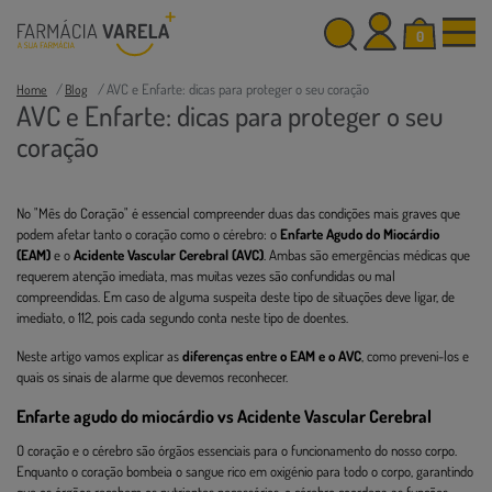
0
AVC e Enfarte: dicas para proteger o seu coração
Home
Blog
AVC e Enfarte: dicas para proteger o seu
coração
No "Mês do Coração" é essencial compreender duas das condições mais graves que
podem afetar tanto o coração como o cérebro: o
Enfarte Agudo do Miocárdio
(EAM)
e o
Acidente Vascular Cerebral (AVC)
. Ambas são emergências médicas que
requerem atenção imediata, mas muitas vezes são confundidas ou mal
compreendidas. Em caso de alguma suspeita deste tipo de situações deve ligar, de
imediato, o 112, pois cada segundo conta neste tipo de doentes.
Neste artigo vamos explicar as
diferenças entre o EAM e o AVC
, como preveni-los e
quais os sinais de alarme que devemos reconhecer.
Enfarte agudo do miocárdio vs Acidente Vascular Cerebral
O coração e o cérebro são órgãos essenciais para o funcionamento do nosso corpo.
Enquanto o coração bombeia o sangue rico em oxigénio para todo o corpo, garantindo