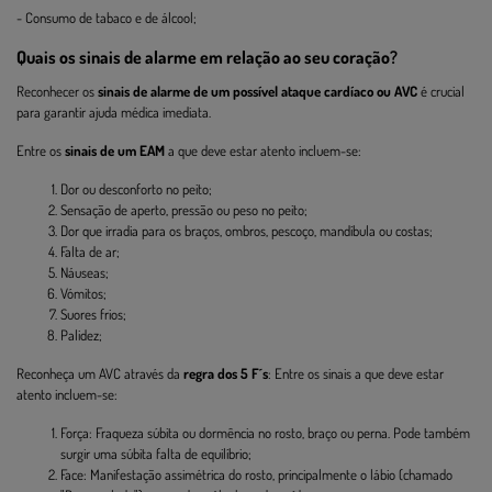
- Consumo de tabaco e de álcool;
Quais os sinais de alarme em relação ao seu coração?
Reconhecer os
sinais de alarme de um possível ataque cardíaco ou AVC
é crucial
para garantir ajuda médica imediata.
Entre os
sinais de um EAM
a que deve estar atento incluem-se:
Dor ou desconforto no peito;
Sensação de aperto, pressão ou peso no peito;
Dor que irradia para os braços, ombros, pescoço, mandíbula ou costas;
Falta de ar;
Náuseas;
Vómitos;
Suores frios;
Palidez;
Reconheça um AVC através da
regra dos 5 F´s
: Entre os sinais a que deve estar
atento incluem-se:
Força: Fraqueza súbita ou dormência no rosto, braço ou perna. Pode também
surgir uma súbita falta de equilíbrio;
Face: Manifestação assimétrica do rosto, principalmente o lábio (chamado