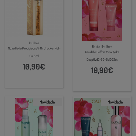
Mulher
Rosto | Mulher
Nuxe Huile Prodigieuse® Or Cracker Roll-
Caudalie Coffret VinoHydra
On 8ml
DeepHydCr60+Gel30Set
10,90€
19,90€
Novidade
Novidade