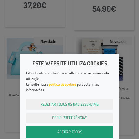
37,20€
54,90€
Novidade
Novidade
ESTE WEBSITE UTILIZA COOKIES
Este site utiliza cookies para melhorar a sua experiência de
utilização.
Consulte nossa
política de cookies
para obter mais
Perfumes | Mulher
Lábios | Mãos | Hidratação | Família
informações.
Bow Coffret Betty Eau Parf+Deo Natal25
Apivita Cr Maos Hip 50+Stick Lab Cac4,4
REJEITAR TODOS OS NÃO ESSENCIAIS
16,90€
12,55€
GERIR PREFERÊNCIAS
ACEITAR TODOS