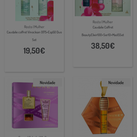
Rosto | Mulher
Rosto | Mulher
Caudalie Coffret
Caudalie coffret Vinoclean Ol75+Esp50 Duo
BeautyElixir100+Ser10+Mas15Set
Set
38,50€
19,50€
Novidade
Novidade