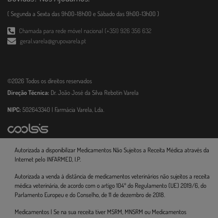
( Segunda a Sexta das 9h00-18h00 e Sábado das 9h00-13h00 )
Chamada para rede móvel nacional (+351) 926 356 632
geral.varela@grupovarela.pt
©2026 Todos os direitos reservados
Direção Técnica:
Dr. João José da Silva Rebotin Varela
NIPC:
502643340 | Farmácia Varela, Lda.
Autorizada a disponibilizar Medicamentos Não Sujeitos a Receita Médica através da
Internet pelo INFARMED, I.P.
Autorizada a venda à distância de medicamentos veterinários não sujeitos a receita
médica veterinária, de acordo com o artigo 104º do Regulamento (UE) 2019/6, do
Parlamento Europeu e do Conselho, de 11 de dezembro de 2018.
Medicamentos | Se na sua receita tiver MSRM, MNSRM ou Medicamentos