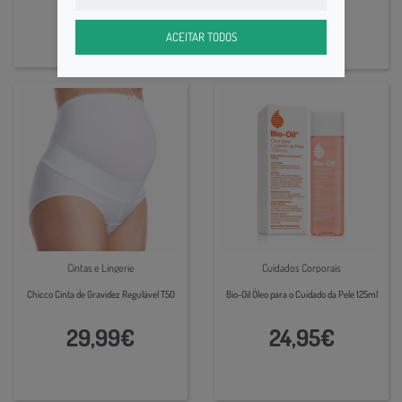
29,99€
25,00€
ACEITAR TODOS
Cintas e Lingerie
Cuidados Corporais
Chicco Cinta de Gravidez Regulável T50
Bio-Oil Óleo para o Cuidado da Pele 125ml
29,99€
24,95€