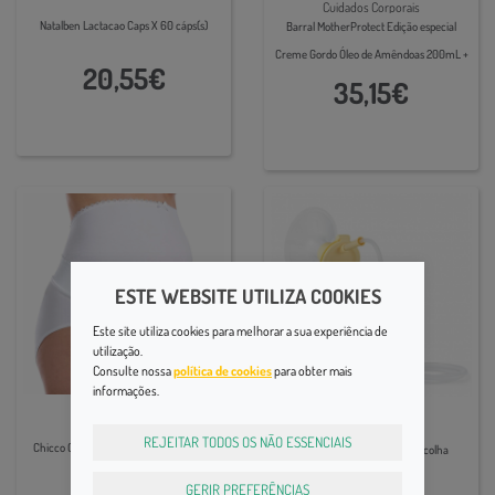
Cuidados Corporais
Natalben Lactacao Caps X 60 cáps(s)
Barral MotherProtect Edição especial
Creme Gordo Óleo de Amêndoas 200mL +
20,55€
Loção Prevenção de Estrias 200 mL
35,15€
ESTE WEBSITE UTILIZA COOKIES
Este site utiliza cookies para melhorar a sua experiência de
utilização.
Consulte nossa
política de cookies
para obter mais
informações.
Cintas e Lingerie
Amamentação
REJEITAR TODOS OS NÃO ESSENCIAIS
Chicco Cinta de Gravidez Regulável T36
Medela Symphony Kit de Recolha
GERIR PREFERÊNCIAS