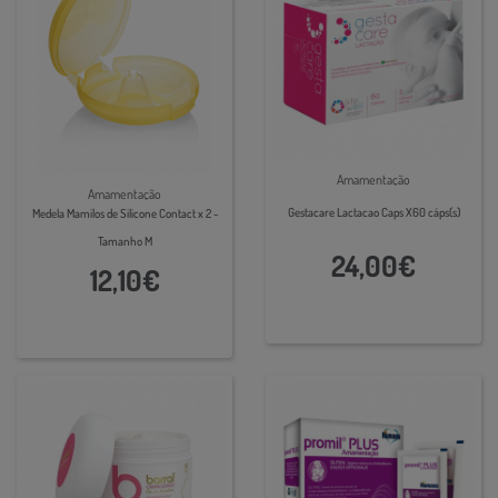
Amamentação
Amamentação
Gestacare Lactacao Caps X60 cáps(s)
Medela Mamilos de Silicone Contact x 2 -
Tamanho M
24,00€
12,10€