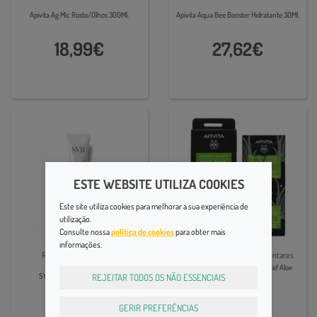
Apivita Ag Mic Rosto/Olhos 300Ml,
Apivita Aqua Bee Booster Hidratante 30Ml,
18,99€
27,62€
ESTE WEBSITE UTILIZA COOKIES
Este site utiliza cookies para melhorar a sua experiência de
utilização.
Consulte nossa
política de cookies
para obter mais
informações.
Rosácea e Vermelhidão
Rosto | Cuidados Complementares
Apivita Expbeauty Masc Hidr Ref Aloe
SVR SENSIFINE AR CREME
REJEITAR TODOS OS NÃO ESSENCIAIS
8mlx2,
27,90€
4,40€
GERIR PREFERÊNCIAS