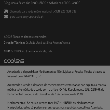
( Segunda a Sexta das 9h00-18h00 e Sábado das 9h00-13h00 )
Chamada para rede móvel nacional (+351) 926 356 632
geral.varela@grupovarela.pt
©2026 Todos os direitos reservados
Direção Técnica:
Dr. João José da Silva Rebotin Varela
NIPC:
502643340 | Farmácia Varela, Lda.
Autorizada a disponibilizar Medicamentos Não Sujeitos a Receita Médica através da
Internet pelo INFARMED, I.P.
Autorizada a venda à distância de medicamentos veterinários não sujeitos a receita
médica veterinária, de acordo com o artigo 104º do Regulamento (UE) 2019/6, do
Parlamento Europeu e do Conselho, de 11 de dezembro de 2018.
Medicamentos | Se na sua receita tiver MSRM, MNSRM ou Medicamentos
Manipulados, estes só podem ser entregues nos seguintes concelhos: Azambuja,