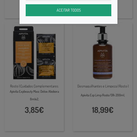
ACEITAR TODOS
Rosto | Cuidados Complementares
Desmaquilhantes e Limpeza | Rosto |
Apivita Expbeauty Masc Detox Abobora
Cuidados Complementares
Apivita Esp Limp Rosto/Olh 200ml,
8mlx2,
3,85€
18,99€