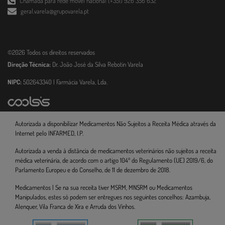
Chamada para rede móvel nacional (+351) 926 356 632
geral.varela@grupovarela.pt
©2026 Todos os direitos reservados
Direção Técnica:
Dr. João José da Silva Rebotin Varela
NIPC:
502643340 | Farmácia Varela, Lda.
Autorizada a disponibilizar Medicamentos Não Sujeitos a Receita Médica através da
Internet pelo INFARMED, I.P.
Autorizada a venda à distância de medicamentos veterinários não sujeitos a receita
médica veterinária, de acordo com o artigo 104º do Regulamento (UE) 2019/6, do
Parlamento Europeu e do Conselho, de 11 de dezembro de 2018.
Medicamentos | Se na sua receita tiver MSRM, MNSRM ou Medicamentos
Manipulados, estes só podem ser entregues nos seguintes concelhos: Azambuja,
Alenquer, Vila Franca de Xira e Arruda dos Vinhos.