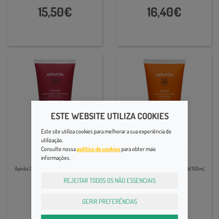
15,50€
16,40€
ESTE WEBSITE UTILIZA COOKIES
Este site utiliza cookies para melhorar a sua experiência de
utilização.
Consulte nossa
política de cookies
para obter mais
Cabelo
Cabelo
informações.
Apivita Capilar Condic Protet Cor 150ml,
Apivita Capilar Cond Brilho Revitil 150ml,
REJEITAR TODOS OS NÃO ESSENCIAIS
16,97€
15,50€
GERIR PREFERÊNCIAS