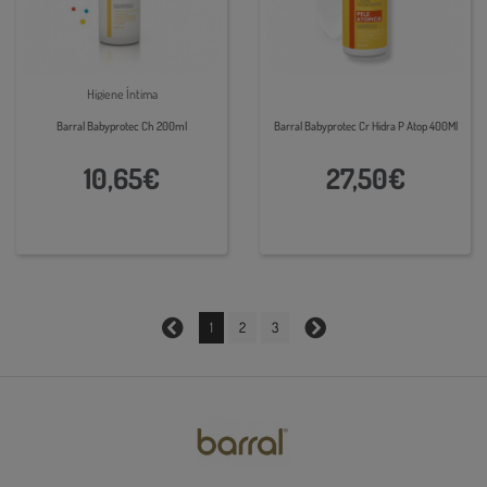
Higiene Íntima
Barral Babyprotec Ch 200ml
Barral Babyprotec Cr Hidra P Atop 400Ml
10,65€
27,50€
1
2
3