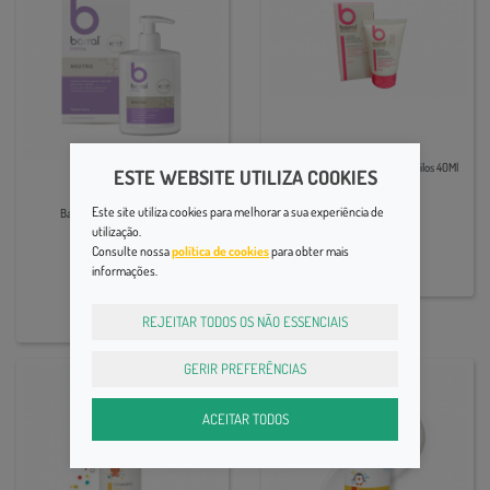
Barral Motherprot Cr Prot Mamilos 40Ml
ESTE WEBSITE UTILIZA COOKIES
14,20€
Este site utiliza cookies para melhorar a sua experiência de
Barral Intima Neutro 200Ml
utilização.
Consulte nossa
política de cookies
para obter mais
11,30€
informações.
REJEITAR TODOS OS NÃO ESSENCIAIS
GERIR PREFERÊNCIAS
ACEITAR TODOS