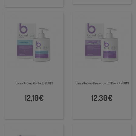
Barral Intima Conforto 200Ml
Barral Intima Prevencao C/Prebiot 200Ml
12,10€
12,30€