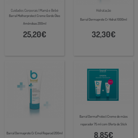
Cuidados Corporais | Mamã e Bebé
Hidratação
Barral Motherprotect Creme Gordo Óleo
Barral Dermaprote Cr Hidrat 1000ml
Amêndoas 200ml
25,20€
32,30€
Barral DermaProtect Creme de mãos
reparador 75 ml com Oferta de Stick
reparador de lábios 4.8 g
8,85€
Barral Dermaprote Cr Emol Reparad 200ml