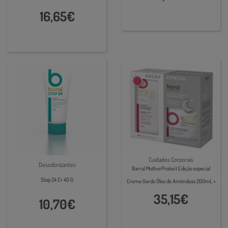
16,65€
Cuidados Corporais
Desodorizantes
Barral MotherProtect Edição especial
Stop 24 Cr 40 G
Creme Gordo Óleo de Amêndoas 200mL +
Loção Prevenção de Estrias 200 mL
35,15€
10,70€