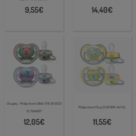
9,55€
14,40€
Chupeta - Philips Avent UltAir (Tr6-18 GX2) |
Philips Avent Chup Sl Ult 18M+ Girl X2,
ID: 7244897
12,05€
11,55€