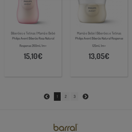
Biberões e Tetinas | Mamã e Bebé
Mamã e Bebé | Biberões e Tetinas
Philips Avent Biberão Rosa Natural
Philips Avent Biberão Natural Response
Response 260mL 1m+
125mL 1m+
15,10€
13,05€
1
2
3