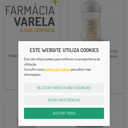
ESTE WEBSITE UTILIZA COOKIES
Mamã e Bebé | Biberões e Tetinas
Philips Avent Sacos Esteriliz Micoondas,
Philips Avent Biberão Girafa Natural
Este site utiliza cookies para melhorar a sua experiência de
Response 260mL 1m+
utilização.
10,99€
Consulte nossa
política de cookies
para obter mais
15,10€
informações.
REJEITAR TODOS OS NÃO ESSENCIAIS
GERIR PREFERÊNCIAS
ACEITAR TODOS