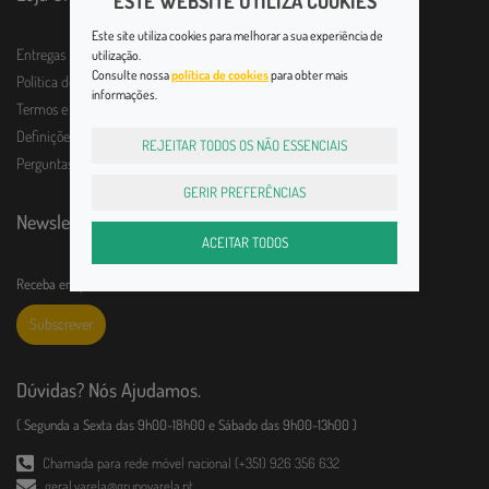
ESTE WEBSITE UTILIZA COOKIES
Este site utiliza cookies para melhorar a sua experiência de
Entregas
utilização.
Consulte nossa
política de cookies
para obter mais
Política de Devolução
informações.
Termos e Condições
Definições de Privacidade
REJEITAR TODOS OS NÃO ESSENCIAIS
Perguntas frequentes
GERIR PREFERÊNCIAS
Newsletter
ACEITAR TODOS
Receba em primeira mão todas as novidades!
Subscrever
Dúvidas? Nós Ajudamos.
( Segunda a Sexta das 9h00-18h00 e Sábado das 9h00-13h00 )
Chamada para rede móvel nacional (+351) 926 356 632
geral.varela@grupovarela.pt