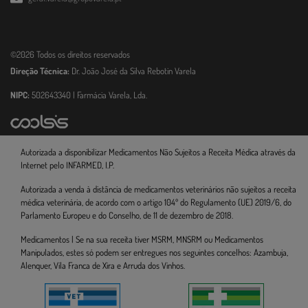
©2026 Todos os direitos reservados
Direção Técnica:
Dr. João José da Silva Rebotin Varela
NIPC:
502643340 | Farmácia Varela, Lda.
Autorizada a disponibilizar Medicamentos Não Sujeitos a Receita Médica através da
Internet pelo INFARMED, I.P.
Autorizada a venda à distância de medicamentos veterinários não sujeitos a receita
médica veterinária, de acordo com o artigo 104º do Regulamento (UE) 2019/6, do
Parlamento Europeu e do Conselho, de 11 de dezembro de 2018.
Medicamentos | Se na sua receita tiver MSRM, MNSRM ou Medicamentos
Manipulados, estes só podem ser entregues nos seguintes concelhos: Azambuja,
Alenquer, Vila Franca de Xira e Arruda dos Vinhos.