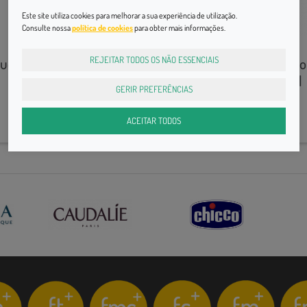
Este site utiliza cookies para melhorar a sua experiência de utilização.
Consulte nossa
política de cookies
para obter mais informações.
Limpeza
Limpeza
REJEITAR TODOS OS NÃO ESSENCIAIS
udalie Vinopure Gel Limp
Sebium Bioderma So
Purif 385ml,
Micelar H2o 250ml
GERIR PREFERÊNCIAS
21,90€
16,50€
ACEITAR TODOS