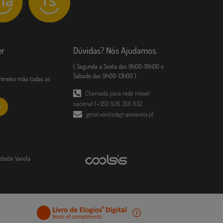
er
Dúvidas? Nós Ajudamos.
( Segunda a Sexta das 9h00-18h00 e
Sábado das 9h00-13h00 )
imeira mão todas as
Chamada para rede móvel
nacional (+351) 926 356 632
r
geral.varela@grupovarela.pt
ebotin Varela