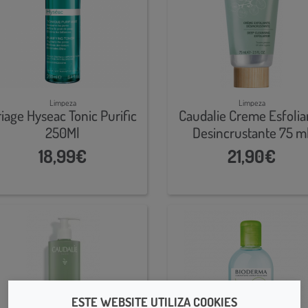
Limpeza
Limpeza
iage Hyseac Tonic Purific
Caudalie Creme Esfolia
250Ml
Desincrustante 75 m
18,99€
21,90€
ESTE WEBSITE UTILIZA COOKIES