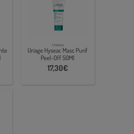
Limpeza
nte
Uriage Hyseac Masc Purif
l
Peel-Off 50Ml
17,30€