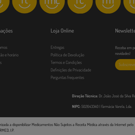
mações
Loja Online
Newslett
omos
Entregas
Receba em pr
novidades!
ão e horário
Política de Devolução
s
Termos e Condições
Subscreve
Definições de Privacidade
Perguntas frequentes
Direção Técnica:
Dr. João José da Silva R
NIPC:
502643340 | Farmácia Varela, Lda.
rizada a disponibilizar Medicamentos Não Sujeitos a Receita Médica através da Internet pelo
RMED, I.P.