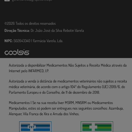
©2026 Todos os direitos reservados
Direção Técnica:
Dr. João José da Silva Rebotin Varela
NIPC:
502643340 | Farmácia Varela, Lda.
Autorizada a disponibilizar Medicamentos Não Sujeitos a Receita Médica através da
Internet pelo INFARMED, I.P.
Autorizada a venda à distância de medicamentos veterinários não sujeitos a receita
médica veterinária, de acordo com o artigo 104º do Regulamento (UE) 2019/6, do
Parlamento Europeu e do Conselho, de 11 de dezembro de 2018.
Medicamentos | Se na sua receita tiver MSRM, MNSRM ou Medicamentos
Manipulados, estes só podem ser entregues nos seguintes concelhos: Azambuja,
Alenquer, Vila Franca de Xira e Arruda dos Vinhos.