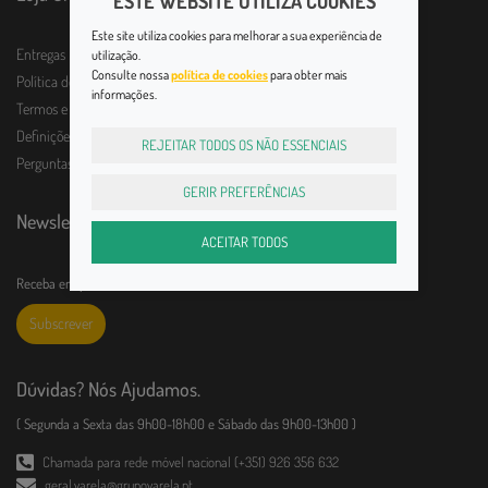
ESTE WEBSITE UTILIZA COOKIES
Este site utiliza cookies para melhorar a sua experiência de
Entregas
utilização.
Consulte nossa
política de cookies
para obter mais
Política de Devolução
informações.
Termos e Condições
Definições de Privacidade
REJEITAR TODOS OS NÃO ESSENCIAIS
Perguntas frequentes
GERIR PREFERÊNCIAS
Newsletter
ACEITAR TODOS
Receba em primeira mão todas as novidades!
Subscrever
Dúvidas? Nós Ajudamos.
( Segunda a Sexta das 9h00-18h00 e Sábado das 9h00-13h00 )
Chamada para rede móvel nacional (+351) 926 356 632
geral.varela@grupovarela.pt