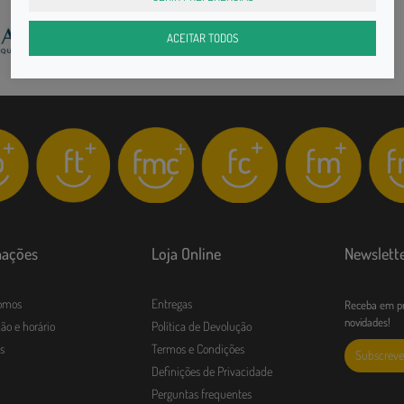
ACEITAR TODOS
mações
Loja Online
Newslett
omos
Entregas
Receba em pr
novidades!
ão e horário
Política de Devolução
s
Termos e Condições
Subscreve
Definições de Privacidade
Perguntas frequentes