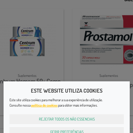
Suplementos
Suplementos
ntrum Homem 50+ Comp
Prostamol Caps X30 cáp
X90
ESTE WEBSITE UTILIZA COOKIES
52,99€
20,65€
Este site utiliza cookies para melhorar a sua experiência de utilização.
Consulte nossa
política de cookies
para obter mais informações.
REJEITAR TODOS OS NÃO ESSENCIAIS
GERIR PREFERÊNCIAS