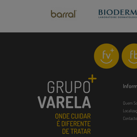
Infor
Quem S
Localizaç
Contacto