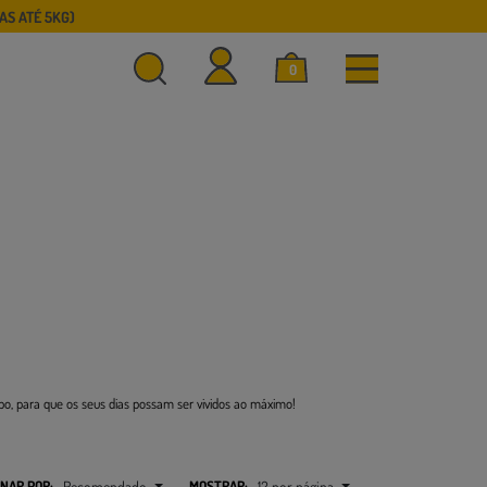
S ATÉ 5KG)
0
rpo, para que os seus dias possam ser vividos ao máximo!
NAR POR:
Recomendado
MOSTRAR:
12 por página