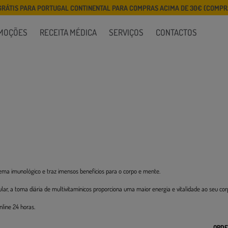
GRÁTIS PARA PORTUGAL CONTINENTAL PARA COMPRAS ACIMA DE 30€ (COMPRA
MOÇÕES
RECEITA MÉDICA
SERVIÇOS
CONTACTOS
ma imunológico e traz imensos benefícios para o corpo e mente.
ular, a toma diária de multivitamínicos proporciona uma maior energia e vitalidade ao seu co
line 24 horas.
ORDE