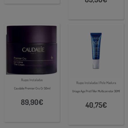
Rugas Instaladas
Rugas Instaladas | Pele Madura
Caudalie Premier Cru Cr 50ml
Uriage Age Prot Filler Multicorretor 30Ml
89,90€
40,75€