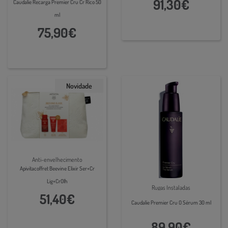
91,30€
Caudalie Recarga Premier Cru Cr Rico 50
ml
75,90€
Novidade
Anti-envelhecimento
Apivitacoffret Beevine Elixir Ser+Cr
Lig+CrOlh
Rugas Instaladas
51,40€
Caudalie Premier Cru O Sérum 30 ml
89,90€