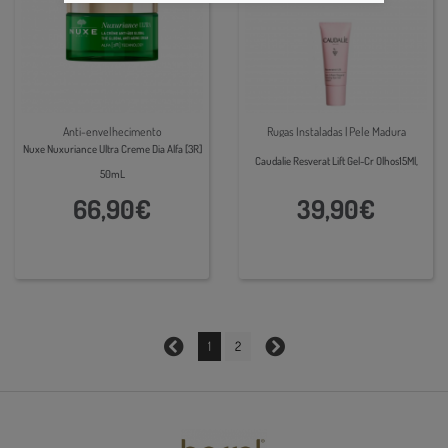
Anti-envelhecimento
Rugas Instaladas | Pele Madura
Nuxe Nuxuriance Ultra Creme Dia Alfa [3R]
Caudalie Resverat Lift Gel-Cr Olhos15Ml,
50mL
66,90€
39,90€
1
2