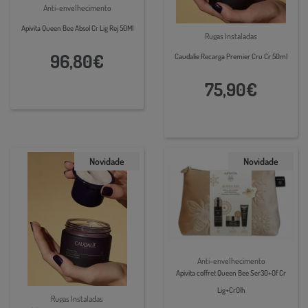
Anti-envelhecimento
Apivita Queen Bee Absol Cr Lig Rej 50Ml
Rugas Instaladas
96,80€
Caudalie Recarga Premier Cru Cr 50ml
75,90€
Novidade
Novidade
Anti-envelhecimento
Apivita coffret Queen Bee Ser30+Of Cr
Lig+CrOlh
Rugas Instaladas