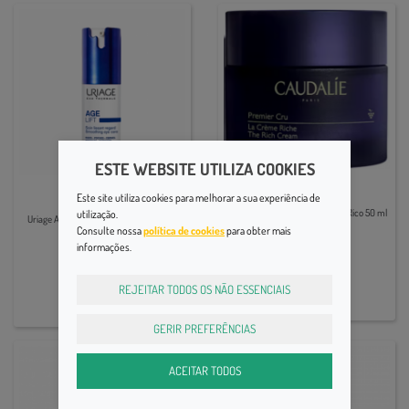
ESTE WEBSITE UTILIZA COOKIES
Rugas Instaladas
Rugas Instaladas
Este site utiliza cookies para melhorar a sua experiência de
utilização.
Caudalie Premier Cru O Creme Rico 50 ml
Uriage Age Lift Cuidado Cont Olhos 15ml
Consulte nossa
política de cookies
para obter mais
informações.
89,90€
32,60€
REJEITAR TODOS OS NÃO ESSENCIAIS
GERIR PREFERÊNCIAS
ACEITAR TODOS