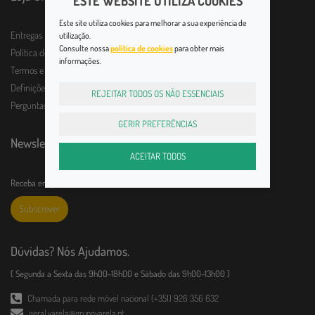
ESTE WEBSITE UTILIZA COOKIES
Este site utiliza cookies para melhorar a sua experiência de
Entregas
utilização.
Consulte nossa
política de cookies
para obter mais
Política de Devolução
informações.
Termos e Condições
Definições de Privacidade
REJEITAR TODOS OS NÃO ESSENCIAIS
Perguntas frequentes
GERIR PREFERÊNCIAS
Newsletter
ACEITAR TODOS
Receba em primeira mão todas as novidades!
Subscrever
Dúvidas? Nós Ajudamos.
( Segunda a Sexta das 9h00-18h00 e Sábado das 9h00-13h00 )
Chamada para rede móvel nacional (+351) 926 356 632
geral.varela@grupovarela.pt