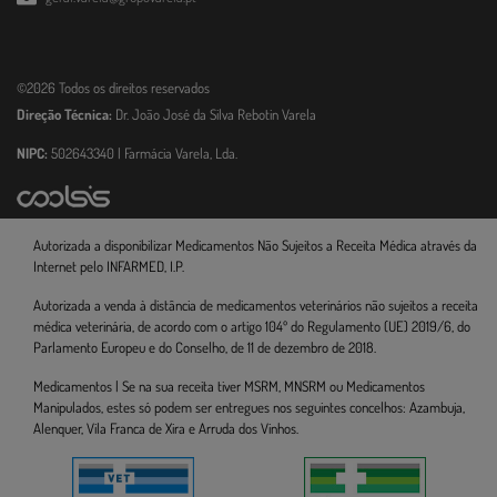
©2026 Todos os direitos reservados
Direção Técnica:
Dr. João José da Silva Rebotin Varela
NIPC:
502643340 | Farmácia Varela, Lda.
Autorizada a disponibilizar Medicamentos Não Sujeitos a Receita Médica através da
Internet pelo INFARMED, I.P.
Autorizada a venda à distância de medicamentos veterinários não sujeitos a receita
médica veterinária, de acordo com o artigo 104º do Regulamento (UE) 2019/6, do
Parlamento Europeu e do Conselho, de 11 de dezembro de 2018.
Medicamentos | Se na sua receita tiver MSRM, MNSRM ou Medicamentos
Manipulados, estes só podem ser entregues nos seguintes concelhos: Azambuja,
Alenquer, Vila Franca de Xira e Arruda dos Vinhos.