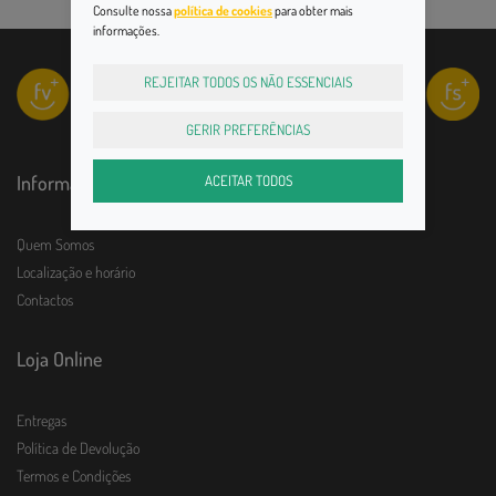
Consulte nossa
política de cookies
para obter mais
informações.
REJEITAR TODOS OS NÃO ESSENCIAIS
GERIR PREFERÊNCIAS
Informações
ACEITAR TODOS
Quem Somos
Localização e horário
Contactos
Loja Online
Entregas
Política de Devolução
Termos e Condições