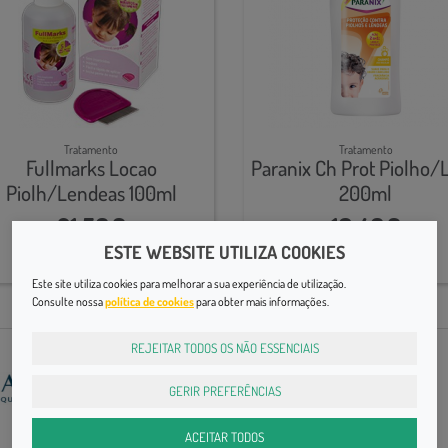
Tratamento
Tratamento
Fullmarks Locao
Paranix Ch Prot Piolho/
Piolh/Lendeas 100ml
200ml
21,50€
16,40€
ESTE WEBSITE UTILIZA COOKIES
Este site utiliza cookies para melhorar a sua experiência de utilização.
Consulte nossa
política de cookies
para obter mais informações.
REJEITAR TODOS OS NÃO ESSENCIAIS
GERIR PREFERÊNCIAS
ACEITAR TODOS