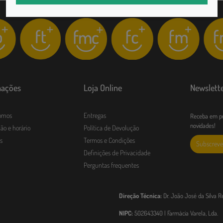
mações
Loja Online
Newslett
omos
Entregas
Receba em pr
novidades!
ão e horário
Política de Devolução
s
Termos e Condições
Subscreve
Definições de Privacidade
Perguntas frequentes
Direção Técnica:
Dr. João José da Silva R
NIPC:
502643340 | Farmácia Varela, Lda.