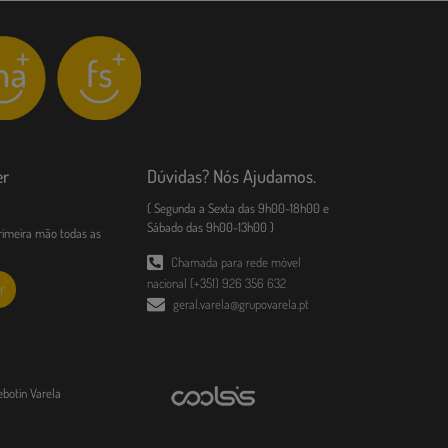
er
Dúvidas? Nós Ajudamos.
( Segunda a Sexta das 9h00-18h00 e
Sábado das 9h00-13h00 )
imeira mão todas as
Chamada para rede móvel
nacional (+351) 926 356 632
r
geral.varela@grupovarela.pt
ebotin Varela