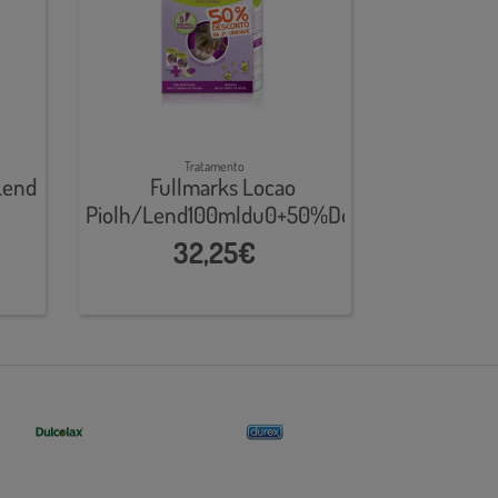
Tratamento
Lend
Fullmarks Locao
Piolh/Lend100mldu0+50%Des
32,25€