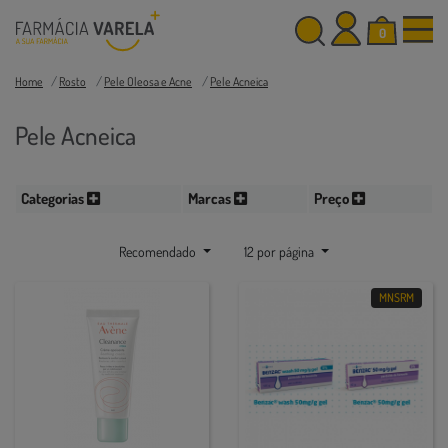
0
Home
Rosto
Pele Oleosa e Acne
Pele Acneica
Pele Acneica
Categorias
Marcas
Preço
Recomendado
12 por página
MNSRM