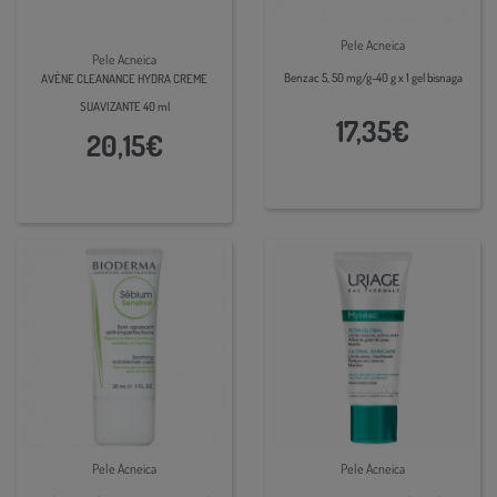
Pele Acneica
Pele Acneica
Benzac 5, 50 mg/g-40 g x 1 gel bisnaga
AVÈNE CLEANANCE HYDRA CREME
SUAVIZANTE 40 ml
17,35€
20,15€
Pele Acneica
Pele Acneica