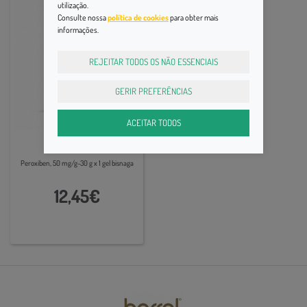
utilização.
MNSRM
Consulte nossa
política de cookies
para obter mais
informações.
REJEITAR TODOS OS NÃO ESSENCIAIS
GERIR PREFERÊNCIAS
ACEITAR TODOS
Pele Acneica
Peroxiben, 50 mg/g-30 g x 1 gel bisnaga
12,45€