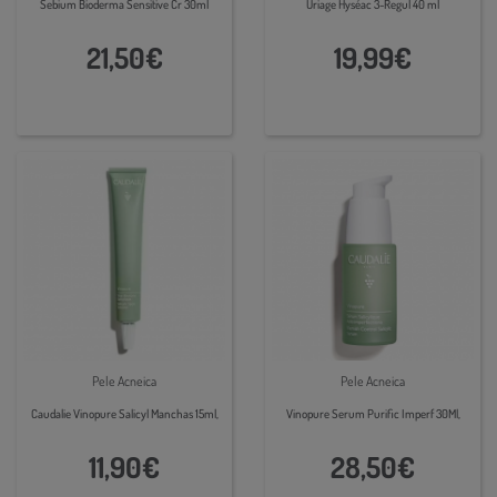
Sebium Bioderma Sensitive Cr 30ml
Uriage Hyséac 3-Regul 40 ml
21,50€
19,99€
Pele Acneica
Pele Acneica
Caudalie Vinopure Salicyl Manchas 15ml,
Vinopure Serum Purific Imperf 30Ml,
11,90€
28,50€