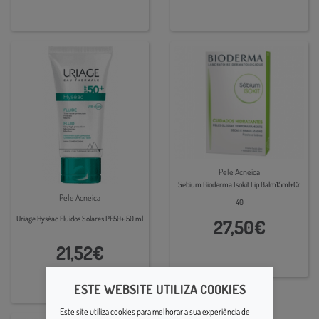
Pele Acneica
Sebium Bioderma Isokit Lip Balm15ml+Cr
Pele Acneica
40
Uriage Hyséac Fluidos Solares PF50+ 50 ml
27,50€
21,52€
ESTE WEBSITE UTILIZA COOKIES
Este site utiliza cookies para melhorar a sua experiência de