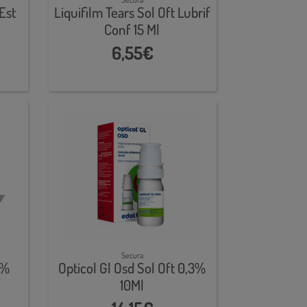
Est
Liquifilm Tears Sol Oft Lubrif
Conf 15 Ml
6,55€
Secura
0%
Opticol Gl Osd Sol Oft 0,3%
10Ml