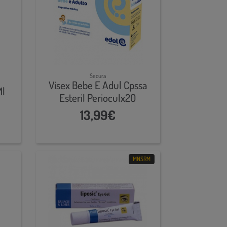
Secura
Visex Bebe E Adul Cpssa
Ml
Esteril Perioculx20
13,99€
MNSRM