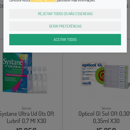
Consulte nossa
política de cookies
para obter mais informações.
ccafluid, 2,5 mg/g-0,5 g x
Blephaclean Toalhetes 
60 gel oft gta
Palpeb X30
REJEITAR TODOS OS NÃO ESSENCIAIS
8,80€
15,70€
GERIR PREFERÊNCIAS
ACEITAR TODOS
Secura
Secura
Systane Ultra Ud Gts Oft
Opticol Gl Sol Oft 0,3
Lubrif 0,7 Ml X30
0,35ml X30