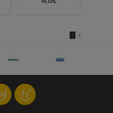
14,15€
1
2