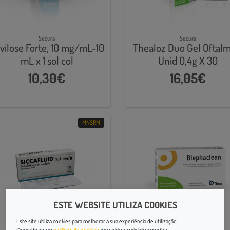
Secura
Secura
vilose Forte, 10 mg/mL-10
Thealoz Duo Gel Oftalm
mL x 1 sol col
Unid 0,4g X 30
10,30€
16,05€
MNSRM
ESTE WEBSITE UTILIZA COOKIES
Este site utiliza cookies para melhorar a sua experiência de utilização.
Secura
Secura