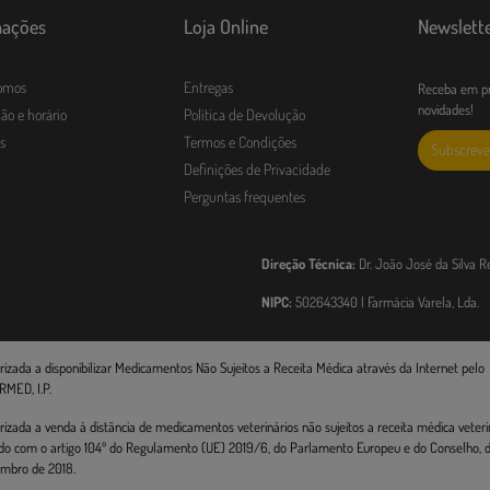
mações
Loja Online
Newslett
omos
Entregas
Receba em pr
novidades!
ão e horário
Política de Devolução
s
Termos e Condições
Subscreve
Definições de Privacidade
Perguntas frequentes
Direção Técnica:
Dr. João José da Silva R
NIPC:
502643340 | Farmácia Varela, Lda.
rizada a disponibilizar Medicamentos Não Sujeitos a Receita Médica através da Internet pelo
RMED, I.P.
rizada a venda à distância de medicamentos veterinários não sujeitos a receita médica veterin
do com o artigo 104º do Regulamento (UE) 2019/6, do Parlamento Europeu e do Conselho, de
mbro de 2018.