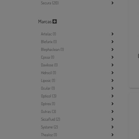
Secura (20)
Marcas
Artelac (1)
Blefarix (1)
Blephaclean (1)
Cpssa (1)
Davilose (1)
Hidrocil (1)
Liposic (1)
Ocular (1)
Opticol (3)
Optrex (1)
Outras (3)
Siccafluid (2)
Systane (2)
Thealoz (1)