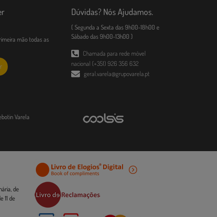
er
Dúvidas? Nós Ajudamos.
( Segunda a Sexta das 9h00-18h00 e
Sábado das 9h00-13h00 )
imeira mão todas as
Chamada para rede móvel
nacional (+351) 926 356 632
r
geral.varela@grupovarela.pt
ebotin Varela
ária, de
 11 de