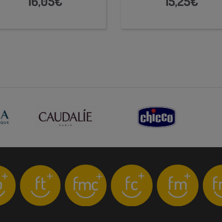
16,05€
15,25€