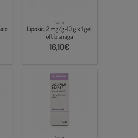
Secura
ico
Liposic, 2 mg/g-10 g x 1 gel
oft bisnaga
16,10€
Secura