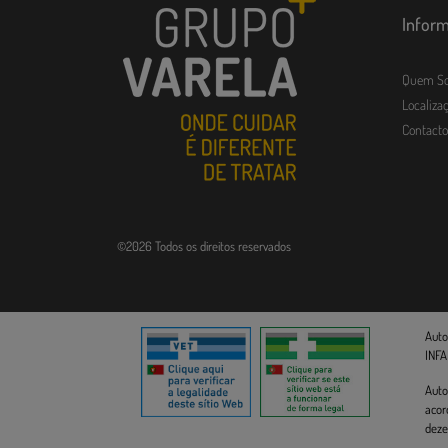
Infor
Quem S
Localizaç
Contacto
©2026 Todos os direitos reservados
Auto
INFA
Auto
acor
deze