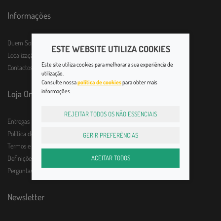
Informações
Quem Somos
ESTE WEBSITE UTILIZA COOKIES
Localização e horário
Este site utiliza cookies para melhorar a sua experiência de
Contactos
utilização.
Consulte nossa
política de cookies
para obter mais
informações.
Loja Online
REJEITAR TODOS OS NÃO ESSENCIAIS
Entregas
Política de Devolução
GERIR PREFERÊNCIAS
Termos e Condições
ACEITAR TODOS
Definições de Privacidade
Perguntas frequentes
Newsletter