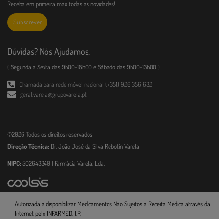
Receba em primeira mão todas as novidades!
Subscrever
Dúvidas? Nós Ajudamos.
( Segunda a Sexta das 9h00-18h00 e Sábado das 9h00-13h00 )
Chamada para rede móvel nacional (+351) 926 356 632
geral.varela@grupovarela.pt
©2026 Todos os direitos reservados
Direção Técnica:
Dr. João José da Silva Rebotin Varela
NIPC:
502643340 | Farmácia Varela, Lda.
Autorizada a disponibilizar Medicamentos Não Sujeitos a Receita Médica através da
Internet pelo INFARMED, I.P.