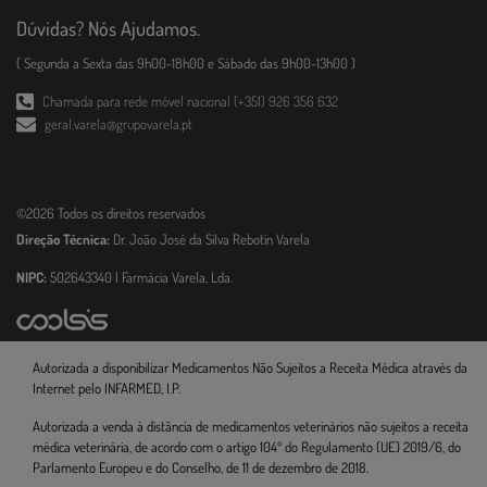
Dúvidas? Nós Ajudamos.
( Segunda a Sexta das 9h00-18h00 e Sábado das 9h00-13h00 )
Chamada para rede móvel nacional (+351) 926 356 632
geral.varela@grupovarela.pt
©2026 Todos os direitos reservados
Direção Técnica:
Dr. João José da Silva Rebotin Varela
NIPC:
502643340 | Farmácia Varela, Lda.
Autorizada a disponibilizar Medicamentos Não Sujeitos a Receita Médica através da
Internet pelo INFARMED, I.P.
Autorizada a venda à distância de medicamentos veterinários não sujeitos a receita
médica veterinária, de acordo com o artigo 104º do Regulamento (UE) 2019/6, do
Parlamento Europeu e do Conselho, de 11 de dezembro de 2018.