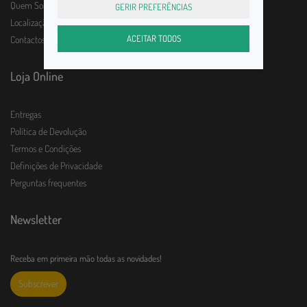
Quem Somos
GERIR PREFERÊNCIAS
Localização e horário
ACEITAR TODOS
Contactos
Loja Online
Entregas
Política de Devolução
Termos e Condições
Definições de Privacidade
Perguntas frequentes
Newsletter
Receba em primeira mão todas as novidades!
Subscrever