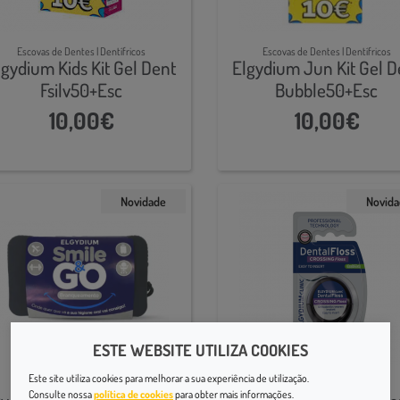
Escovas de Dentes | Dentífricos
Escovas de Dentes | Dentífricos
lgydium Kids Kit Gel Dent
Elgydium Jun Kit Gel D
Fsilv50+Esc
Bubble50+Esc
10,00€
10,00€
Novidade
Novid
ESTE WEBSITE UTILIZA COOKIES
Este site utiliza cookies para melhorar a sua experiência de utilização.
Kits de Viagem
Fio Dentário e Acessórios
Consulte nossa
política de cookies
para obter mais informações.