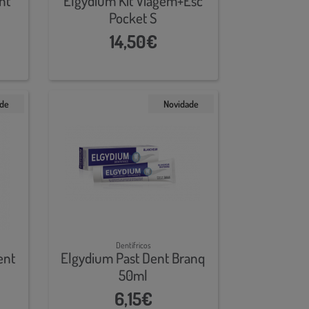
nt
Elgydium Kit Viagem+Esc
Pocket S
14,50€
ade
Novidade
Dentífricos
ent
Elgydium Past Dent Branq
50ml
6,15€