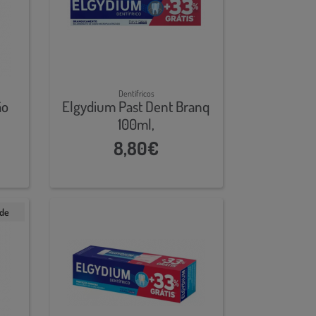
Dentífricos
ão
Elgydium Past Dent Branq
100ml,
8,80€
ade