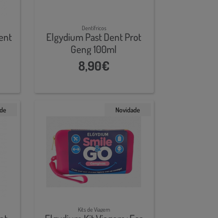
Dentífricos
ent
Elgydium Past Dent Prot
Geng 100ml
8,90€
ade
Novidade
Kits de Viagem