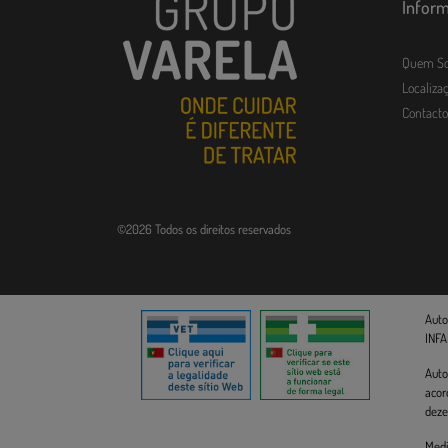
Infor
Quem S
Localizaç
Contacto
©2026 Todos os direitos reservados
Auto
INFA
Auto
acor
deze
Medi