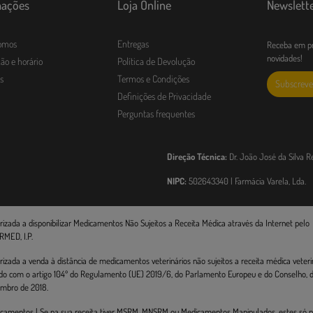
mações
Loja Online
Newslett
omos
Entregas
Receba em pr
novidades!
ão e horário
Política de Devolução
s
Termos e Condições
Subscreve
Definições de Privacidade
Perguntas frequentes
Direção Técnica:
Dr. João José da Silva R
NIPC:
502643340 | Farmácia Varela, Lda.
rizada a disponibilizar Medicamentos Não Sujeitos a Receita Médica através da Internet pelo
RMED, I.P.
rizada a venda à distância de medicamentos veterinários não sujeitos a receita médica veterin
do com o artigo 104º do Regulamento (UE) 2019/6, do Parlamento Europeu e do Conselho, de
mbro de 2018.
camentos | Se na sua receita tiver MSRM, MNSRM ou Medicamentos Manipulados, estes só