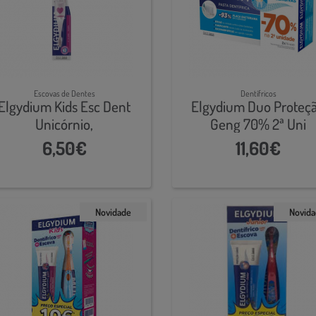
Escovas de Dentes
Dentífricos
Elgydium Kids Esc Dent
Elgydium Duo Proteç
Unicórnio,
Geng 70% 2ª Uni
6,50€
11,60€
Novidade
Novid