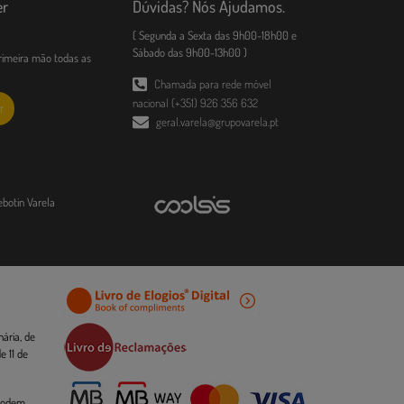
er
Dúvidas? Nós Ajudamos.
( Segunda a Sexta das 9h00-18h00 e
Sábado das 9h00-13h00 )
imeira mão todas as
Chamada para rede móvel
nacional (+351) 926 356 632
r
geral.varela@grupovarela.pt
ebotin Varela
ária, de
 11 de
 podem