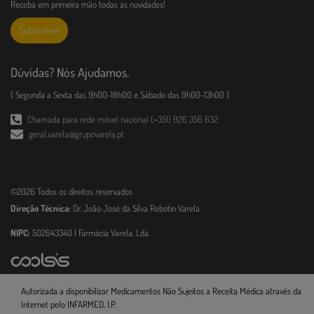
Receba em primeira mão todas as novidades!
Subscrever
Dúvidas? Nós Ajudamos.
( Segunda a Sexta das 9h00-18h00 e Sábado das 9h00-13h00 )
Chamada para rede móvel nacional (+351) 926 356 632
geral.varela@grupovarela.pt
©2026 Todos os direitos reservados
Direção Técnica:
Dr. João José da Silva Rebotin Varela
NIPC:
502643340 | Farmácia Varela, Lda.
Autorizada a disponibilizar Medicamentos Não Sujeitos a Receita Médica através da
Internet pelo INFARMED, I.P.