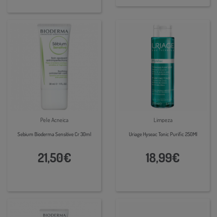
Pele Acneica
Limpeza
Sebium Bioderma Sensitive Cr 30ml
Uriage Hyseac Tonic Purific 250Ml
21,50€
18,99€