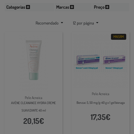
Categorias
Marcas
Preço
Recomendado
12 por página
MNSRM
Pele Acneica
Pele Acneica
Benzac 5, 50 mg/g-40 g x 1 gel bisnaga
AVÈNE CLEANANCE HYDRA CREME
SUAVIZANTE 40 ml
17,35€
20,15€