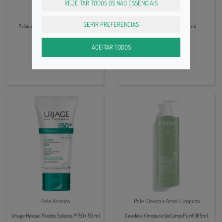
REJEITAR TODOS OS NÃO ESSENCIAIS
Pele Oleosa
Pele Acneica
GERIR PREFERÊNCIAS
Sebium Bioderma Moussant 500ml
Uriage Hyséac 3-Regul 40 ml
24,95€
19,99€
ACEITAR TODOS
Pele Acneica
Pele Oleosa e Acne | Limpeza
Uriage Hyséac Fluidos Solares PF50+ 50 ml
Caudalie Vinopure Gel Limp Purif 385ml,