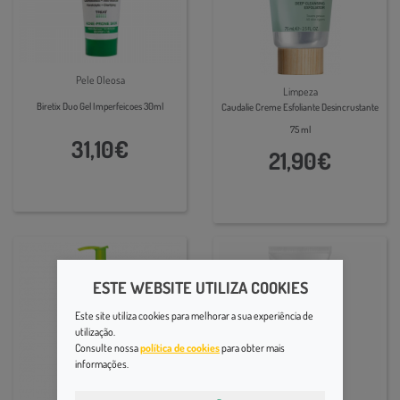
Pele Oleosa
Limpeza
Biretix Duo Gel Imperfeicoes 30ml
Caudalie Creme Esfoliante Desincrustante
75 ml
31,10€
21,90€
ESTE WEBSITE UTILIZA COOKIES
Este site utiliza cookies para melhorar a sua experiência de
utilização.
Consulte nossa
política de cookies
para obter mais
informações.