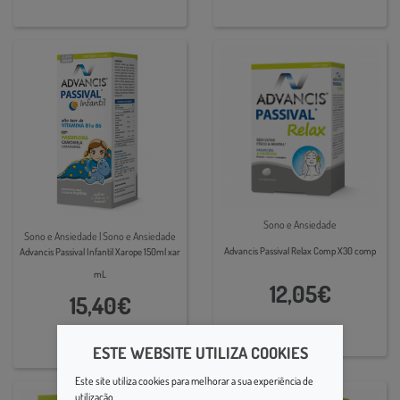
Sono e Ansiedade
Sono e Ansiedade | Sono e Ansiedade
Advancis Passival Relax Comp X30 comp
Advancis Passival Infantil Xarope 150ml xar
mL
12,05€
15,40€
ESTE WEBSITE UTILIZA COOKIES
Este site utiliza cookies para melhorar a sua experiência de
utilização.