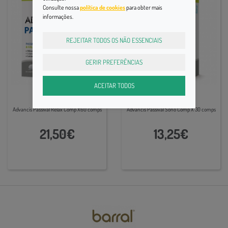
Consulte nossa
política de cookies
para obter mais
informações.
REJEITAR TODOS OS NÃO ESSENCIAIS
GERIR PREFERÊNCIAS
ACEITAR TODOS
Sono e Ansiedade
Sono e Ansiedade
Advancis Passival Relax Comp X60 comps
Advancis Passival Sono Comp X 30 comps
21,50€
13,25€