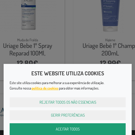
Muda de Fralda
Higiene
Uriage Bebe 1º Spray
Uriage Bebé 1º Cham
Reparad 100Ml,
200mL
12,80€
12,99€
ESTE WEBSITE UTILIZA COOKIES
Este site utiliza cookies para melhorar a sua experiência de utilização.
Consulte nossa
política de cookies
para obter mais informações.
REJEITAR TODOS OS NÃO ESSENCIAIS
GERIR PREFERÊNCIAS
ACEITAR TODOS