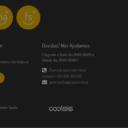
er
Dúvidas? Nós Ajudamos.
( Segunda a Sexta das 9h00-18h00 e
Sábado das 9h00-13h00 )
imeira mão todas as
Chamada para rede móvel
nacional (+351) 926 356 632
r
geral.varela@grupovarela.pt
ebotin Varela