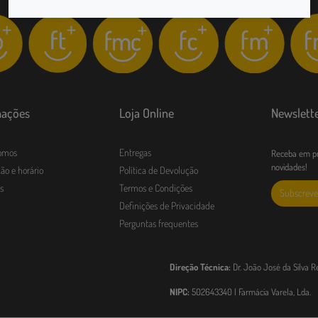
mações
Loja Online
Newslett
omos
Entregas
Receba em pr
novidades!
ão e horário
Política de Devolução
s
Termos e Condições
Subscreve
Definições de Privacidade
Perguntas frequentes
Direção Técnica:
Dr. João José da Silva R
NIPC:
502643340 | Farmácia Varela, Lda.