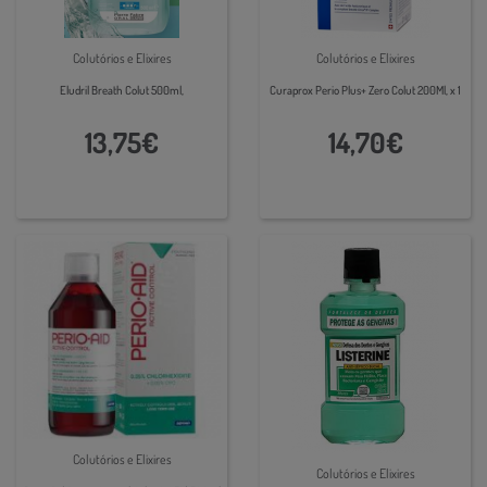
Colutórios e Elixires
Colutórios e Elixires
Eludril Breath Colut 500ml,
Curaprox Perio Plus+ Zero Colut 200Ml, x 1
13,75€
14,70€
Colutórios e Elixires
Colutórios e Elixires