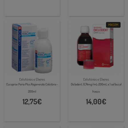
MNSRM
Colutórios e Elixires
Colutórios e Elixires
Curaprox Perio Plus Regenerate Colutório -
Diclodent, 0,74mg/mL-200mL x 1 sol bucal
200ml
frasco
12,75€
14,00€