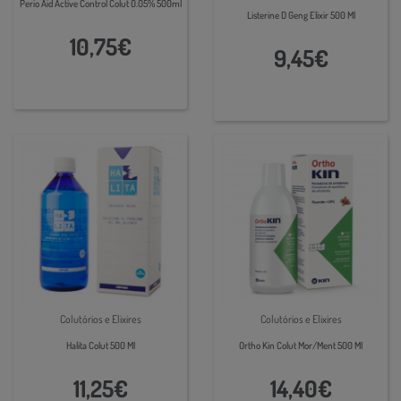
Perio Aid Active Control Colut 0.05% 500ml
Listerine D Geng Elixir 500 Ml
10,75€
9,45€
Colutórios e Elixires
Colutórios e Elixires
Halita Colut 500 Ml
Ortho Kin Colut Mor/Ment 500 Ml
11,25€
14,40€