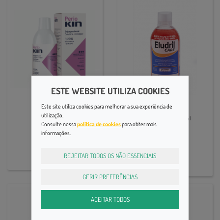
ESTE WEBSITE UTILIZA COOKIES
Colutórios e Elixires
Colutórios e Elixires
Este site utiliza cookies para melhorar a sua experiência de
Perio Kin Colut 250 Ml
utilização.
Eludril Care Colut 500ml
Consulte nossa
política de cookies
para obter mais
11,95€
informações.
14,20€
REJEITAR TODOS OS NÃO ESSENCIAIS
GERIR PREFERÊNCIAS
ACEITAR TODOS