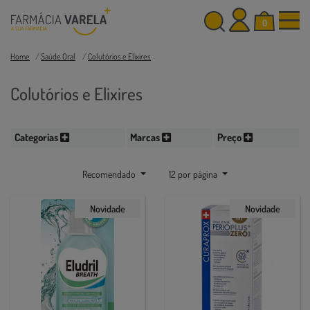
0
Home
Saúde Oral
Colutórios e Elixires
Colutórios e Elixires
Categorias
Marcas
Preço
Recomendado
12 por página
Novidade
Novidade