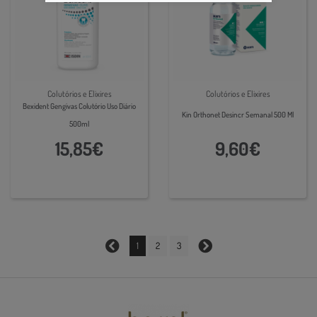
Colutórios e Elixires
Colutórios e Elixires
Bexident Gengivas Colutório Uso Diário
Kin Orthonet Desincr Semanal 500 Ml
500ml
15,85€
9,60€
1
2
3