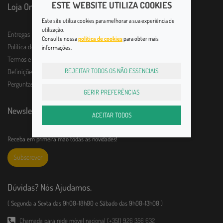
ESTE WEBSITE UTILIZA COOKIES
Loja Online
Este site utiliza cookies para melhorar a sua experiência de
utilização.
Entregas
Consulte nossa
política de cookies
para obter mais
Política de Devolução
informações.
Termos e Condições
REJEITAR TODOS OS NÃO ESSENCIAIS
Definições de Privacidade
Perguntas frequentes
GERIR PREFERÊNCIAS
Newsletter
ACEITAR TODOS
Receba em primeira mão todas as novidades!
Subscrever
Dúvidas? Nós Ajudamos.
( Segunda a Sexta das 9h00-18h00 e Sábado das 9h00-13h00 )
Chamada para rede móvel nacional (+351) 926 356 632