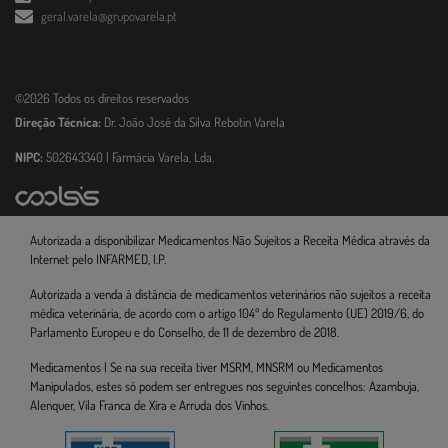
geral.varela@grupovarela.pt
©2026 Todos os direitos reservados
Direção Técnica:
Dr. João José da Silva Rebotin Varela
NIPC:
502643340 | Farmácia Varela, Lda.
Autorizada a disponibilizar Medicamentos Não Sujeitos a Receita Médica através da
Internet pelo INFARMED, I.P.
Autorizada a venda à distância de medicamentos veterinários não sujeitos a receita
médica veterinária, de acordo com o artigo 104º do Regulamento (UE) 2019/6, do
Parlamento Europeu e do Conselho, de 11 de dezembro de 2018.
Medicamentos | Se na sua receita tiver MSRM, MNSRM ou Medicamentos
Manipulados, estes só podem ser entregues nos seguintes concelhos: Azambuja,
Alenquer, Vila Franca de Xira e Arruda dos Vinhos.