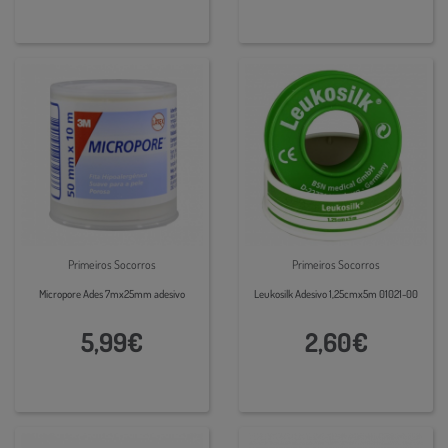
Primeiros Socorros
Primeiros Socorros
Micropore Ades 7mx25mm adesivo
Leukosilk Adesivo 1,25cmx5m 01021-00
5,99€
2,60€