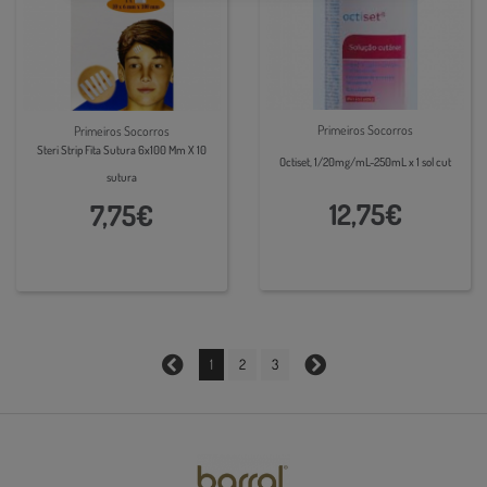
Primeiros Socorros
Primeiros Socorros
Steri Strip Fita Sutura 6x100 Mm X 10
Octiset, 1/20mg/mL-250mL x 1 sol cut
sutura
12,75€
7,75€
1
2
3