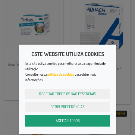
ESTE WEBSITE UTILIZA COOKIES
Primeiros Socorros
Primeiros Socorros
Este site utiliza cookies para melhorar a sua experiência de
Tiritas Detec Penso Detec 19x72mm X 100
utilização.
Aquacel Extra Penso 5x5cm x10
Consulte nossa
política de cookies
para obter mais
11,55€
informações.
19,25€
REJEITAR TODOS OS NÃO ESSENCIAIS
GERIR PREFERÊNCIAS
MNSRM
ACEITAR TODOS