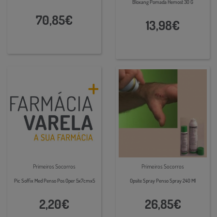
Bloxang Pomada Hemost 30 G
70,85€
13,98€
Primeiros Socorros
Primeiros Socorros
Pic Soffix Med Penso Pos Oper 5x7cmx5
Opsite Spray Penso Spray 240 Ml
2,20€
26,85€