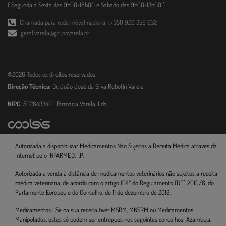
( Segunda a Sexta das 9h00-18h00 e Sábado das 9h00-13h00 )
Chamada para rede móvel nacional (+351) 926 356 632
geral.varela@grupovarela.pt
©2026 Todos os direitos reservados
Direção Técnica:
Dr. João José da Silva Rebotin Varela
NIPC:
502643340 | Farmácia Varela, Lda.
Autorizada a disponibilizar Medicamentos Não Sujeitos a Receita Médica através da
Internet pelo INFARMED, I.P.
Autorizada a venda à distância de medicamentos veterinários não sujeitos a receita
médica veterinária, de acordo com o artigo 104º do Regulamento (UE) 2019/6, do
Parlamento Europeu e do Conselho, de 11 de dezembro de 2018.
Medicamentos | Se na sua receita tiver MSRM, MNSRM ou Medicamentos
Manipulados, estes só podem ser entregues nos seguintes concelhos: Azambuja,