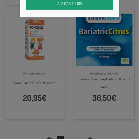
ACEITAR TODOS
Multivitamínicos
Vitaminas e Minerais
Bariatriccitrus Comp Mastig X120 comps
Tonosol Plus Sol Or 200 Ml xars mL
mast
20,95€
36,50€