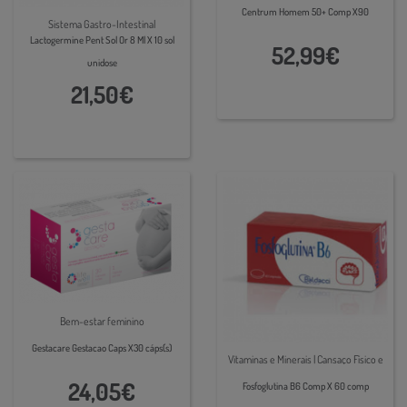
Psicológico | Multivitamínicos
Centrum Homem 50+ Comp X90
Sistema Gastro-Intestinal
Lactogermine Pent Sol Or 8 Ml X 10 sol
52,99€
unidose
21,50€
Bem-estar feminino
Gestacare Gestacao Caps X30 cáps(s)
Vitaminas e Minerais | Cansaço Físico e
Psicológico
24,05€
Fosfoglutina B6 Comp X 60 comp