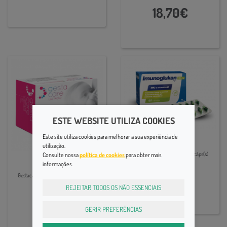
18,70€
ESTE WEBSITE UTILIZA COOKIES
Este site utiliza cookies para melhorar a sua experiência de
Sistema imunitário
utilização.
Consulte nossa
política de cookies
para obter mais
Imunoglukan P4h Caps X60 cáps(s)
Bem-estar feminino
informações.
29,15€
Gestacare Lactacao Caps X60 cáps(s)
REJEITAR TODOS OS NÃO ESSENCIAIS
24,00€
GERIR PREFERÊNCIAS