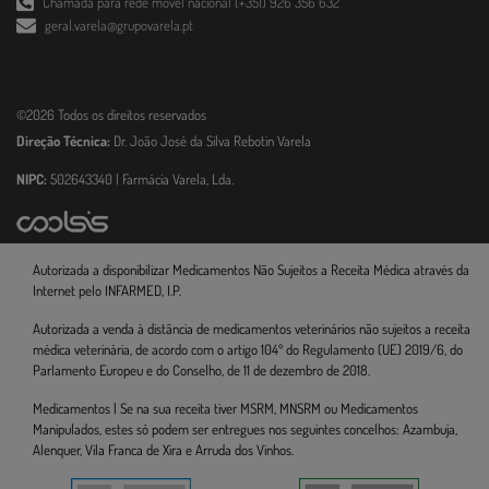
Chamada para rede móvel nacional (+351) 926 356 632
geral.varela@grupovarela.pt
©2026 Todos os direitos reservados
Direção Técnica:
Dr. João José da Silva Rebotin Varela
NIPC:
502643340 | Farmácia Varela, Lda.
Autorizada a disponibilizar Medicamentos Não Sujeitos a Receita Médica através da
Internet pelo INFARMED, I.P.
Autorizada a venda à distância de medicamentos veterinários não sujeitos a receita
médica veterinária, de acordo com o artigo 104º do Regulamento (UE) 2019/6, do
Parlamento Europeu e do Conselho, de 11 de dezembro de 2018.
Medicamentos | Se na sua receita tiver MSRM, MNSRM ou Medicamentos
Manipulados, estes só podem ser entregues nos seguintes concelhos: Azambuja,
Alenquer, Vila Franca de Xira e Arruda dos Vinhos.