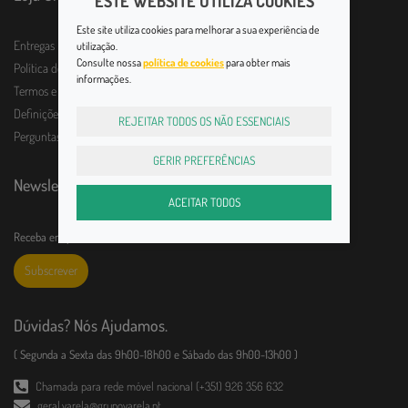
ESTE WEBSITE UTILIZA COOKIES
Este site utiliza cookies para melhorar a sua experiência de
Entregas
utilização.
Consulte nossa
política de cookies
para obter mais
Política de Devolução
informações.
Termos e Condições
Definições de Privacidade
REJEITAR TODOS OS NÃO ESSENCIAIS
Perguntas frequentes
GERIR PREFERÊNCIAS
Newsletter
ACEITAR TODOS
Receba em primeira mão todas as novidades!
Subscrever
Dúvidas? Nós Ajudamos.
( Segunda a Sexta das 9h00-18h00 e Sábado das 9h00-13h00 )
Chamada para rede móvel nacional (+351) 926 356 632
geral.varela@grupovarela.pt