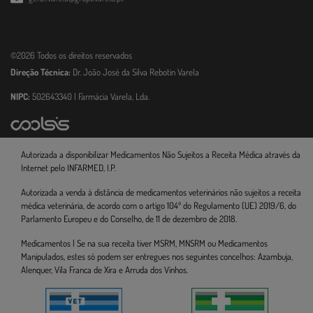
©2026 Todos os direitos reservados
Direção Técnica:
Dr. João José da Silva Rebotin Varela
NIPC:
502643340 | Farmácia Varela, Lda.
Autorizada a disponibilizar Medicamentos Não Sujeitos a Receita Médica através da
Internet pelo INFARMED, I.P.
Autorizada a venda à distância de medicamentos veterinários não sujeitos a receita
médica veterinária, de acordo com o artigo 104º do Regulamento (UE) 2019/6, do
Parlamento Europeu e do Conselho, de 11 de dezembro de 2018.
Medicamentos | Se na sua receita tiver MSRM, MNSRM ou Medicamentos
Manipulados, estes só podem ser entregues nos seguintes concelhos: Azambuja,
Alenquer, Vila Franca de Xira e Arruda dos Vinhos.