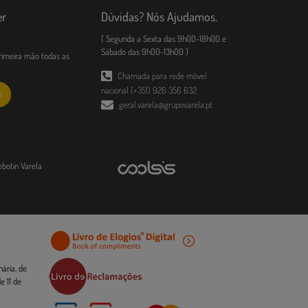
er
Dúvidas? Nós Ajudamos.
( Segunda a Sexta das 9h00-18h00 e
Sábado das 9h00-13h00 )
imeira mão todas as
Chamada para rede móvel
nacional (+351) 926 356 632
r
geral.varela@grupovarela.pt
ebotin Varela
ária, de
 11 de