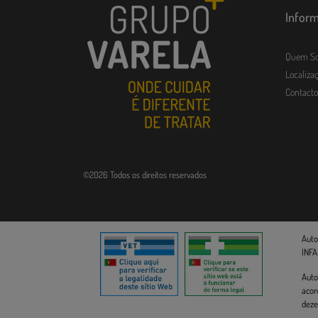
Infor
Quem S
Localizaç
Contacto
©2026 Todos os direitos reservados
Auto
INFA
Auto
acor
deze