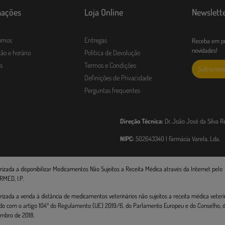
mações
Loja Online
Newslett
omos
Entregas
Receba em pr
novidades!
ão e horário
Política de Devolução
s
Termos e Condições
Subscreve
Definições de Privacidade
Perguntas frequentes
Direção Técnica:
Dr. João José da Silva R
NIPC:
502643340 | Farmácia Varela, Lda.
rizada a disponibilizar Medicamentos Não Sujeitos a Receita Médica através da Internet pelo
RMED, I.P.
rizada a venda à distância de medicamentos veterinários não sujeitos a receita médica veterin
do com o artigo 104º do Regulamento (UE) 2019/6, do Parlamento Europeu e do Conselho, de
mbro de 2018.