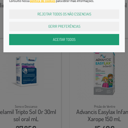
Consulte nossa
política de cookies
para obter mais informações.
limil Baby Sol Or 30ml sol
Melamil Sol Or 30 Ml sol 
oral mL
gta
REJEITAR TODOS OS NÃO ESSENCIAIS
23,60€
22,65€
GERIR PREFERÊNCIAS
ACEITAR TODOS
Sono e Descanso
Prisão de Ventre
elamil Tripto Sol Or 30ml
Advancis Easylax Infan
sol oral mL
Xarope 150 mL