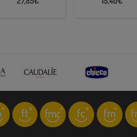
27,85€
15,40€