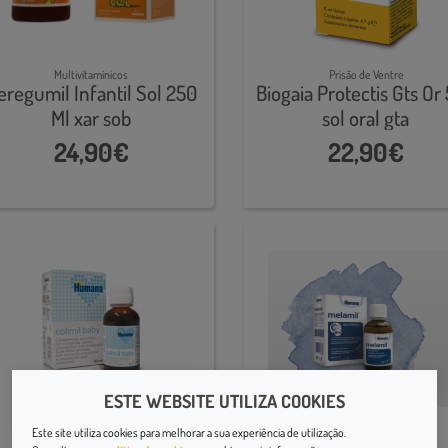
Multivitamínicos
Prisão de Ventre
eregumil Infantil Sol 250
Biogaia Protectis Gts Or
Ml xar sob
sol oral gta
24,90€
22,90€
ESTE WEBSITE UTILIZA COOKIES
Este site utiliza cookies para melhorar a sua experiência de utilização.
Prisão de Ventre
Sono e Descanso