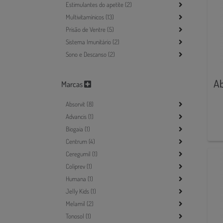
Estimulantes do apetite (2)
Multivitamínicos (13)
Prisão de Ventre (5)
Sistema Imunitário (2)
Sono e Descanso (2)
Ab
Marcas
Absorvit (8)
Advancis (1)
Biogaia (1)
Centrum (4)
Ceregumil (1)
Coliprev (1)
Humana (1)
Jelly Kids (1)
Melamil (2)
Tonosol (1)