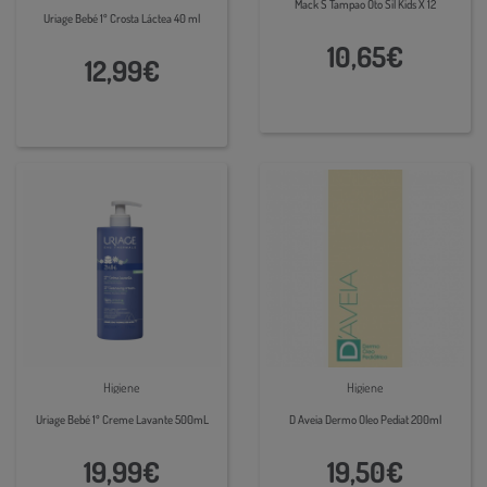
Mack S Tampao Oto Sil Kids X 12
Uriage Bebé 1º Crosta Láctea 40 ml
10,65€
12,99€
Higiene
Higiene
Uriage Bebé 1º Creme Lavante 500mL
D Aveia Dermo Oleo Pediat 200ml
19,99€
19,50€