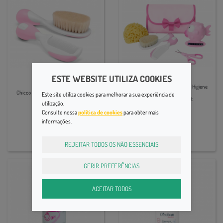
ESTE WEBSITE UTILIZA COOKIES
Higiene
Higiene
Chicco Necessaire Conjunto de Higiene
Chicco Conjunto Escova e Pente Rosa
Este site utiliza cookies para melhorar a sua experiência de
Rosa My first Beauty Set
utilização.
7,99€
Consulte nossa
política de cookies
para obter mais
29,99€
informações.
REJEITAR TODOS OS NÃO ESSENCIAIS
GERIR PREFERÊNCIAS
ACEITAR TODOS