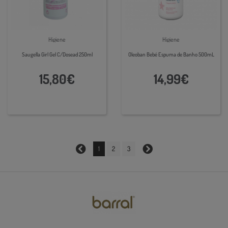
Higiene
Higiene
Saugella Girl Gel C/Dosead 250ml
Oleoban Bebé Espuma de Banho 500mL
15,80€
14,99€
1
2
3