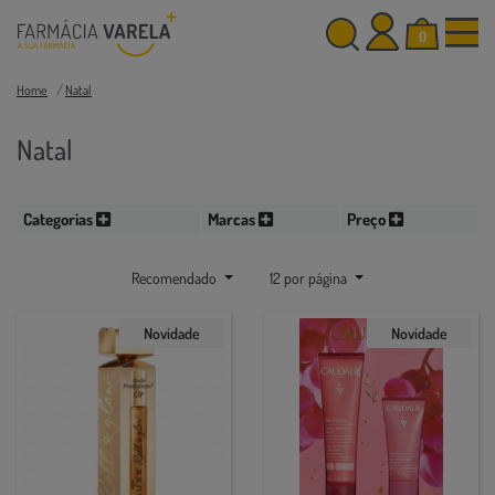
0
Home
Natal
Natal
Categorias
Marcas
Preço
Recomendado
12 por página
Novidade
Novidade