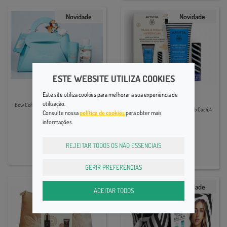
Novidade
Novidade
ESTE WEBSITE UTILIZA COOKIES
Mulher
Este site utiliza cookies para melhorar a sua experiência de
Família
utilização.
Bow Coffret Betty Eau Parf+Deo Natal25
Apivita Cr Maos Hip 50+Stick Lab Cac4,4
Consulte nossa
política de cookies
para obter mais
informações.
16,90€
12,55€
REJEITAR TODOS OS NÃO ESSENCIAIS
GERIR PREFERÊNCIAS
Novidade
Novidade
ACEITAR TODOS