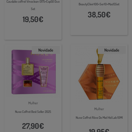
Caudalie coffret Vinoclean Ol75+Esp50 Duo
BeautyElixir100+Ser10+Mas15Set
Set
38,50€
19,50€
Novidade
Novidade
Mulher
Mulher
Nuxe Coffret Best Seller 2025
Nuxe Coffret Rêve De Miel Hid Lab 10Ml
27,90€
19,95€