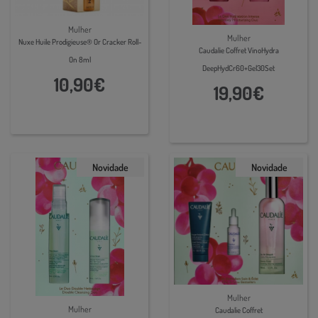
Mulher
Mulher
Nuxe Huile Prodigieuse® Or Cracker Roll-
Caudalie Coffret VinoHydra
On 8ml
DeepHydCr60+Gel30Set
10,90€
19,90€
Novidade
Novidade
Mulher
Mulher
Caudalie Coffret