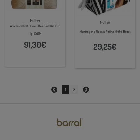
Mulher
Mulher
Apivita coffret Queen Bee Ser30+Of Cr
Neutrogena Necess Rotina Hydro Boost
Lig+CrOlh
91,30€
29,25€
1
2