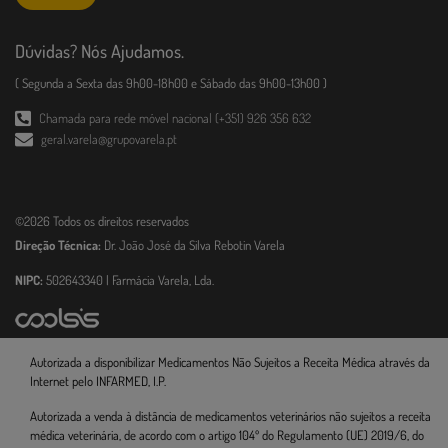
Dúvidas? Nós Ajudamos.
( Segunda a Sexta das 9h00-18h00 e Sábado das 9h00-13h00 )
Chamada para rede móvel nacional (+351) 926 356 632
geral.varela@grupovarela.pt
©2026 Todos os direitos reservados
Direção Técnica:
Dr. João José da Silva Rebotin Varela
NIPC:
502643340 | Farmácia Varela, Lda.
Autorizada a disponibilizar Medicamentos Não Sujeitos a Receita Médica através da
Internet pelo INFARMED, I.P.
Autorizada a venda à distância de medicamentos veterinários não sujeitos a receita
médica veterinária, de acordo com o artigo 104º do Regulamento (UE) 2019/6, do