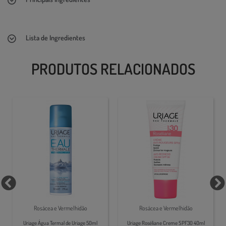
Lista de Ingredientes
PRODUTOS RELACIONADOS
Rosácea e Vermelhidão
Rosácea e Vermelhidão
Uriage Água Termal de Uriage 50ml
Uriage Roséliane Creme SPF30 40ml