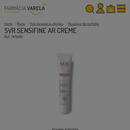
0
Home
Rosto
Pele Sensível ou Alergica
Rosácea e Vermelhidão
SVR SENSIFINE AR CREME
Ref.: 7471250
Imagem ilustrativa