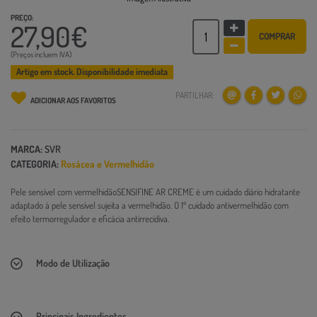
PREÇO:
27,90€
COMPRAR
(Preços incluem IVA)
Artigo em stock. Disponibilidade imediata
PARTILHAR:
ADICIONAR AOS FAVORITOS
MARCA:
SVR
CATEGORIA:
Rosácea e Vermelhidão
Pele sensível com vermelhidãoSENSIFINE AR CREME é um cuidado diário hidratante
adaptado à pele sensível sujeita a vermelhidão. O 1º cuidado antivermelhidão com
efeito termorregulador e eficácia antirrecidiva.
Modo de Utilização
Principais Ingredientes