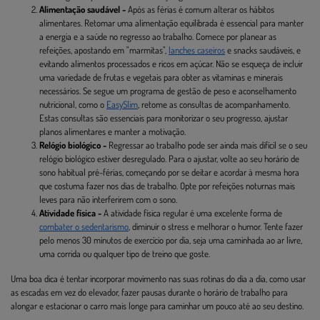
Alimentação saudável -
Após as férias é comum alterar os hábitos
alimentares. Retomar uma alimentação equilibrada é essencial para manter
a energia e a saúde no regresso ao trabalho. Comece por planear as
refeições, apostando em "marmitas",
lanches caseiros
e snacks saudáveis, e
evitando alimentos processados e ricos em açúcar. Não se esqueça de incluir
uma variedade de frutas e vegetais para obter as vitaminas e minerais
necessários. Se segue um programa de gestão de peso e aconselhamento
nutricional, como o
EasySlim
, retome as consultas de acompanhamento.
Estas consultas são essenciais para monitorizar o seu progresso, ajustar
planos alimentares e manter a motivação.
Relógio biológico -
Regressar ao trabalho pode ser ainda mais difícil se o seu
relógio biológico estiver desregulado. Para o ajustar, volte ao seu horário de
sono habitual pré-férias, começando por se deitar e acordar à mesma hora
que costuma fazer nos dias de trabalho. Opte por refeições noturnas mais
leves para não interferirem com o sono.
Atividade física -
A atividade física regular é uma excelente forma de
combater o sedentarismo
, diminuir o stress e melhorar o humor. Tente fazer
pelo menos 30 minutos de exercício por dia, seja uma caminhada ao ar livre,
uma corrida ou qualquer tipo de treino que goste.
Uma boa dica é tentar incorporar movimento nas suas rotinas do dia a dia, como usar
as escadas em vez do elevador, fazer pausas durante o horário de trabalho para
alongar e estacionar o carro mais longe para caminhar um pouco até ao seu destino.