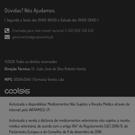
Dúvidas? Nós Ajudamos.
( Segunda a Sexta das 9h00-18h00 e Sábado das 9h00-13h00 )
Chamada para rede móvel nacional (+351) 926 356 632
geral.varela@grupovarela.pt
©2026 Todos os direitos reservados
Direção Técnica:
Dr. João José da Silva Rebotin Varela
NIPC:
502643340 | Farmácia Varela, Lda.
Autorizada a disponibilizar Medicamentos Não Sujeitos a Receita Médica através da
Internet pelo INFARMED, I.P.
Autorizada a venda à distância de medicamentos veterinários não sujeitos a receita
médica veterinária, de acordo com o artigo 104º do Regulamento (UE) 2019/6, do
Parlamento Europeu e do Conselho, de 11 de dezembro de 2018.