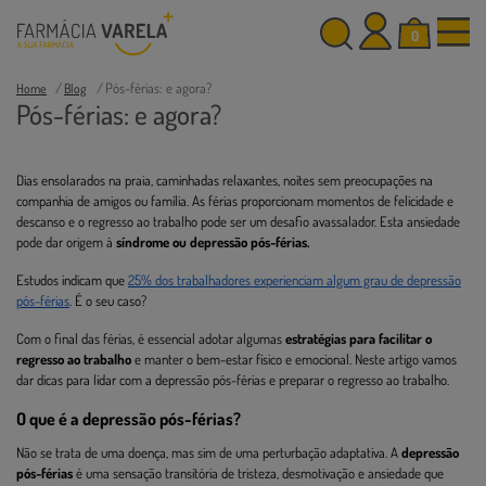
0
Pós-férias: e agora?
Home
Blog
Pós-férias: e agora?
Dias ensolarados na praia, caminhadas relaxantes, noites sem preocupações na
companhia de amigos ou família. As férias proporcionam momentos de felicidade e
descanso e o regresso ao trabalho pode ser um desafio avassalador. Esta ansiedade
pode dar origem à
síndrome ou depressão pós-férias.
Estudos indicam que
25% dos trabalhadores experienciam algum grau de depressão
pós-férias
. É o seu caso?
Com o final das férias, é essencial adotar algumas
estratégias para facilitar o
regresso ao trabalho
e manter o bem-estar físico e emocional. Neste artigo vamos
dar dicas para lidar com a depressão pós-férias e preparar o regresso ao trabalho.
O que é a depressão pós-férias?
Não se trata de uma doença, mas sim de uma perturbação adaptativa. A
depressão
pós-férias
é uma sensação transitória de tristeza, desmotivação e ansiedade que