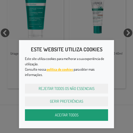
Pele Oleosa
Pele Oleosa
ESTE WEBSITE UTILIZA COOKIES
Uriage Hyséac Creme de Limpeza 150 ml
Uriage Hyseac 3-Regul Teint Spf30 40ml
Este site utiliza cookies para melhorar a sua experiência de
utilização.
17,99€
18,40€
Consulte nossa
política de cookies
para obter mais
informações.
REJEITAR TODOS OS NÃO ESSENCIAIS
GERIR PREFERÊNCIAS
ACEITAR TODOS