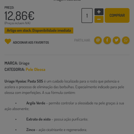
PREÇO:
12,86€
COMPRAR
(Preços incluem IVA)
Artigo em stock. Disponibilidade imediata
PARTILHAR:
ADICIONAR AOS FAVORITOS
MARCA:
Uriage
CATEGORIA:
Pele Oleosa
Uriage Hyséac Pasta SOS
é um cuidado localizado para o rosto que potencia e
acelera o processo de eliminação das borbulhas. Especialmente indicado para pele
oleosa com imperfeições. A sua fórmula contém:
• Argila Verde
– permite controlar a oleosidade na pele graças à sua
ação absorvente;
• Extrato de xisto
– possui ação purificante;
• Zinco
– ação cicatrizante e regeneradora;