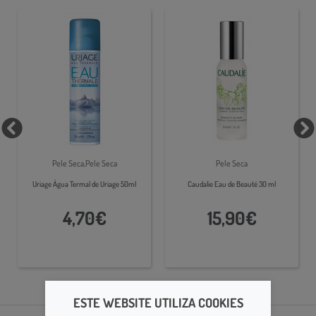
Pele Seca,Pele Seca
Pele Seca
Uriage Água Termal de Uriage 50ml
Caudalie Eau de Beauté 30 ml
4,70€
15,90€
ESTE WEBSITE UTILIZA COOKIES