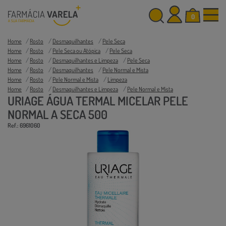
0
Home
Rosto
Desmaquilhantes
Pele Seca
Home
Rosto
Pele Seca ou Atópica
Pele Seca
Home
Rosto
Desmaquilhantes e Limpeza
Pele Seca
Home
Rosto
Desmaquilhantes
Pele Normal e Mista
Home
Rosto
Pele Normal e Mista
Limpeza
Home
Rosto
Desmaquilhantes e Limpeza
Pele Normal e Mista
URIAGE ÁGUA TERMAL MICELAR PELE
NORMAL A SECA 500
Ref.: 6961060