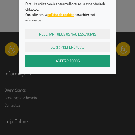
Este site utiliza cookies para melhorar a sua experiência de
utilização.
Consulte nossa
política de cookies
para obter mais
informações.
REJEITAR TODOS OS NÃO ESSENCIAIS
GERIR PREFERÊNCIAS
ACEITAR TODOS
Informações
Quem Somos
Localização e horário
Contactos
Loja Online