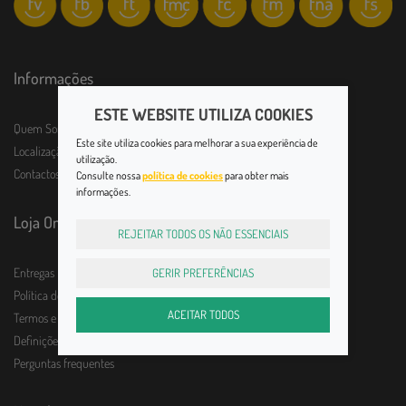
Informações
ESTE WEBSITE UTILIZA COOKIES
Quem Somos
Este site utiliza cookies para melhorar a sua experiência de
Localização e horário
utilização.
Contactos
Consulte nossa
política de cookies
para obter mais
informações.
Loja Online
REJEITAR TODOS OS NÃO ESSENCIAIS
Entregas
GERIR PREFERÊNCIAS
Política de Devolução
ACEITAR TODOS
Termos e Condições
Definições de Privacidade
Perguntas frequentes