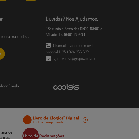
er
Dúvidas? Nós Ajudamos.
( Segunda a Sexta das 9h00-18h00 e
Sábado das 9h00-13h00 )
imeira mão todas as
Chamada para rede móvel
nacional (+351) 926 356 632
r
geral.varela@grupovarela.pt
ebotin Varela
ária, de
 11 de