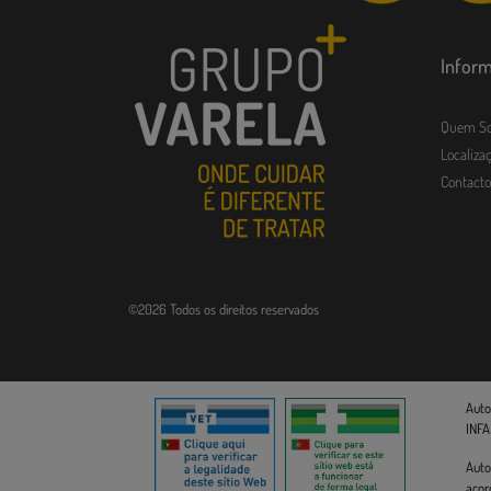
Infor
Quem S
Localizaç
Contacto
©2026 Todos os direitos reservados
Auto
INFA
Auto
acor