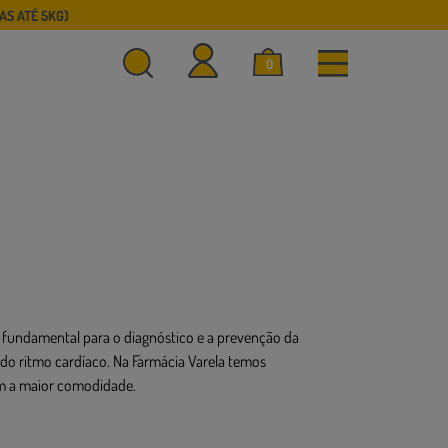
S ATÉ 5KG)
0
é fundamental para o diagnóstico e a prevenção da
 do ritmo cardíaco. Na Farmácia Varela temos
om a maior comodidade.