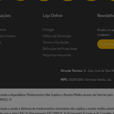
mações
Loja Online
Newslett
omos
Entregas
Receba em pr
novidades!
ão e horário
Política de Devolução
s
Termos e Condições
Subscreve
Definições de Privacidade
Perguntas frequentes
Direção Técnica:
Dr. João José da Silva R
NIPC:
502643340 | Farmácia Varela, Lda.
rizada a disponibilizar Medicamentos Não Sujeitos a Receita Médica através da Internet pelo
RMED, I.P.
rizada a venda à distância de medicamentos veterinários não sujeitos a receita médica veterin
do com o artigo 104º do Regulamento (UE) 2019/6, do Parlamento Europeu e do Conselho, de