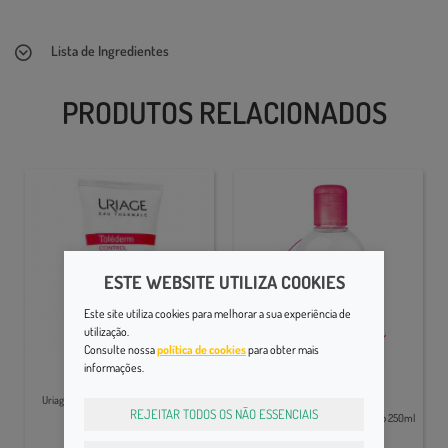
Lista de Ingredientes
PRODUTOS RELACIONADOS
ESTE WEBSITE UTILIZA COOKIES
Este site utiliza cookies para melhorar a sua experiência de
utilização.
Consulte nossa
política de cookies
para obter mais
informações.
Pele Sensível
Pele Sensível
Uriage Toléderm Gel Lt Desmaq 150ml
REJEITAR TODOS OS NÃO ESSENCIAIS
Sensibio Bioderma Sol Micelar H2o 250ml
15,60€