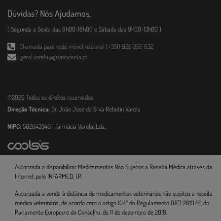
Dúvidas? Nós Ajudamos.
( Segunda a Sexta das 9h00-18h00 e Sábado das 9h00-13h00 )
Chamada para rede móvel nacional (+351) 926 356 632
geral.varela@grupovarela.pt
©2026 Todos os direitos reservados
Direção Técnica:
Dr. João José da Silva Rebotin Varela
NIPC:
502643340 | Farmácia Varela, Lda.
Autorizada a disponibilizar Medicamentos Não Sujeitos a Receita Médica através da
Internet pelo INFARMED, I.P.
Autorizada a venda à distância de medicamentos veterinários não sujeitos a receita
médica veterinária, de acordo com o artigo 104º do Regulamento (UE) 2019/6, do
Parlamento Europeu e do Conselho, de 11 de dezembro de 2018.