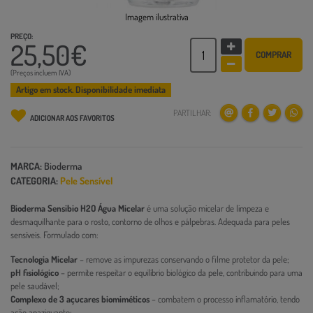
Imagem ilustrativa
PREÇO:
25,50€
COMPRAR
(Preços incluem IVA)
Artigo em stock. Disponibilidade imediata
PARTILHAR:
ADICIONAR AOS FAVORITOS
MARCA:
Bioderma
CATEGORIA:
Pele Sensível
Bioderma Sensibio H2O Água Micelar
é uma solução micelar de limpeza e
desmaquilhante para o rosto, contorno de olhos e pálpebras. Adequada para peles
sensíveis. Formulado com:
Tecnologia Micelar
– remove as impurezas conservando o filme protetor da pele;
pH fisiológico
– permite respeitar o equilíbrio biológico da pele, contribuindo para uma
pele saudável;
Complexo de 3 açucares biomiméticos
– combatem o processo inflamatório, tendo
ação apaziguante;