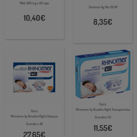
Milid, 300 mg x 20 cáps
Sterimar Ag Mar 50 Ml
10,40€
8,35€
Nariz
Rhinomer by Breathe Right Transparentes
Nariz
Rhinomer by Breathe Right Clássicas
Grandes x 10
Grandes x 30
11,55€
27,65€