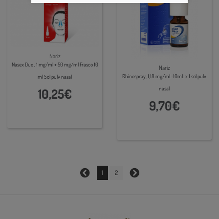
Nariz
Nasex Duo , 1 mg/ml + 50 mg/ml Frasco 10
Nariz
Rhinospray, 1,18 mg/mL-10mL x 1 sol pulv
ml Sol pulv nasal
nasal
10,25€
9,70€
1
2