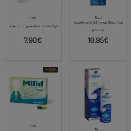
Nariz
Nariz
Nasorhinathiol, 0,5 mg/mL-15 mL x 1 sol
Lisomucin, 2 mg/mL-15 mL x 1 sol oral gta
pulv nasal
7,90€
10,95€
MNSRM
Nariz
Nariz