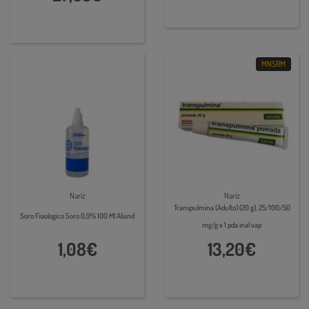
MNSRM
Nariz
Nariz
Transpulmina (Adulto) (20 g), 25/100/50
Soro Fisiologico Soro 0,9% 100 Ml Aliand
mg/g x 1 pda inal vap
1,08€
13,20€