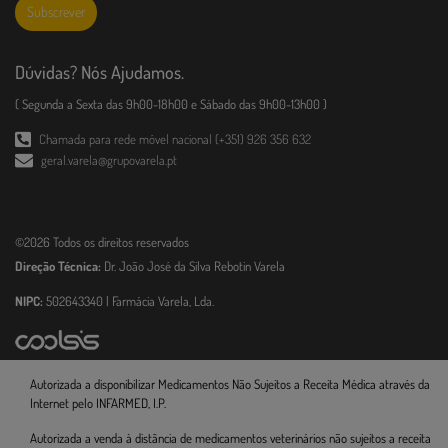
Subscrever
Dúvidas? Nós Ajudamos.
( Segunda a Sexta das 9h00-18h00 e Sábado das 9h00-13h00 )
Chamada para rede móvel nacional (+351) 926 356 632
geral.varela@grupovarela.pt
©2026 Todos os direitos reservados
Direção Técnica:
Dr. João José da Silva Rebotin Varela
NIPC:
502643340 | Farmácia Varela, Lda.
Autorizada a disponibilizar Medicamentos Não Sujeitos a Receita Médica através da
Internet pelo INFARMED, I.P.
Autorizada a venda à distância de medicamentos veterinários não sujeitos a receita