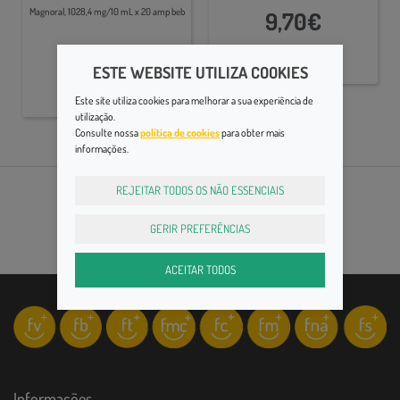
Psicológico,Cansaço Físico e
Magnoral, 1028,4 mg/10 mL x 20 amp beb
9,70€
Intelectual
11,50€
ESTE WEBSITE UTILIZA COOKIES
Este site utiliza cookies para melhorar a sua experiência de
utilização.
Consulte nossa
política de cookies
para obter mais
informações.
REJEITAR TODOS OS NÃO ESSENCIAIS
GERIR PREFERÊNCIAS
ACEITAR TODOS
Informações