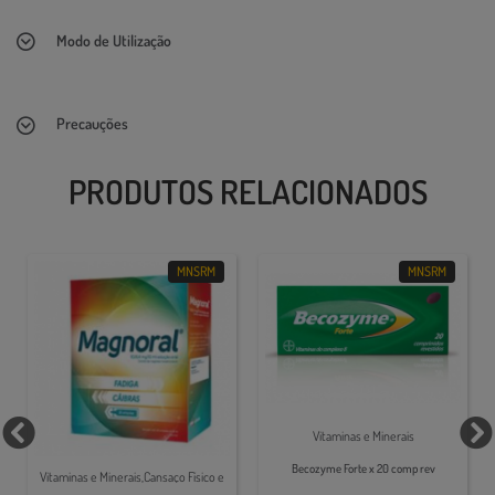
Modo de Utilização
Precauções
PRODUTOS RELACIONADOS
MNSRM
MNSRM
Vitaminas e Minerais
Becozyme Forte x 20 comp rev
Vitaminas e Minerais,Cansaço Físico e