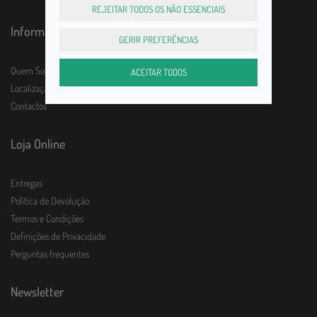
REJEITAR TODOS OS NÃO ESSENCIAIS
Informações
GERIR PREFERÊNCIAS
Quem Somos
ACEITAR TODOS
Localização e horário
Contactos
Loja Online
Entregas
Política de Devolução
Termos e Condições
Definições de Privacidade
Perguntas frequentes
Newsletter