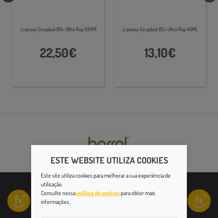
Lrposay Cicaplast B5+ Ultra Rep 100Ml
Lrposay Cicaplast B5+ Ultra Rep 40Ml,
22,50€
13,10€
ESTE WEBSITE UTILIZA COOKIES
Este site utiliza cookies para melhorar a sua experiência de
utilização.
Consulte nossa
política de cookies
para obter mais
informações.