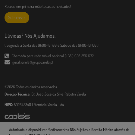
Receba em primeira mão todas as novidades!
Subscrever
Dúvidas? Nós Ajudamos.
( Segunda a Sexta das 9h00-18h00 e Sábado das 9h00-13h00 )
Chamada para rede móvel nacional (+351) 926 356 632
geral.varela@grupovarela.pt
©2026 Todos os direitos reservados
Direção Técnica:
Dr. João José da Silva Rebotin Varela
NIPC:
502643340 | Farmácia Varela, Lda.
Autorizada a disponibilizar Medicamentos Não Sujeitos a Receita Médica através da