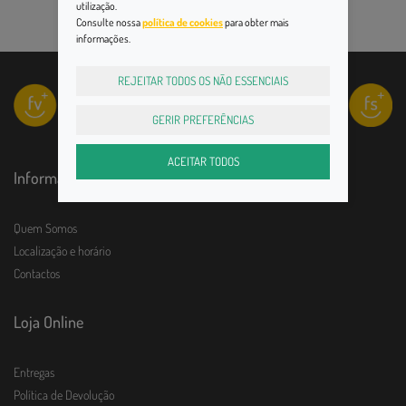
utilização.
Consulte nossa
política de cookies
para obter mais
informações.
REJEITAR TODOS OS NÃO ESSENCIAIS
GERIR PREFERÊNCIAS
ACEITAR TODOS
Informações
Quem Somos
Localização e horário
Contactos
Loja Online
Entregas
Política de Devolução