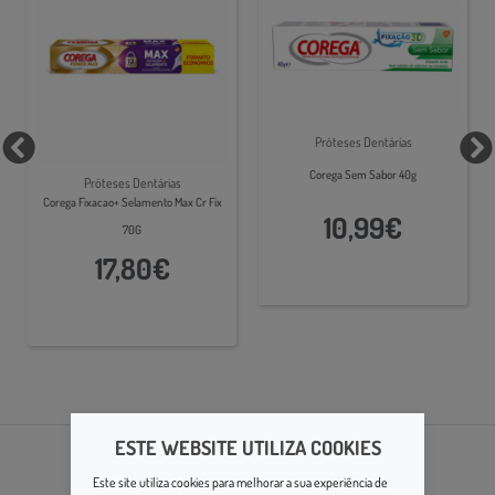
Próteses Dentárias
Corega Sem Sabor 40g
Próteses Dentárias
Corega Fixacao+ Selamento Max Cr Fix
10,99€
70G
17,80€
ESTE WEBSITE UTILIZA COOKIES
Este site utiliza cookies para melhorar a sua experiência de