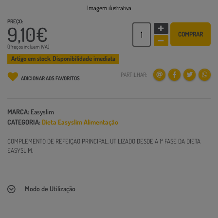
Imagem ilustrativa
PREÇO:
9,10€
COMPRAR
(Preços incluem IVA)
Artigo em stock. Disponibilidade imediata
PARTILHAR:
ADICIONAR AOS FAVORITOS
MARCA:
Easyslim
CATEGORIA:
Dieta Easyslim
Alimentação
COMPLEMENTO DE REFEIÇÃO PRINCIPAL. UTILIZADO DESDE A 1ª FASE DA DIETA
EASYSLIM.
Modo de Utilização