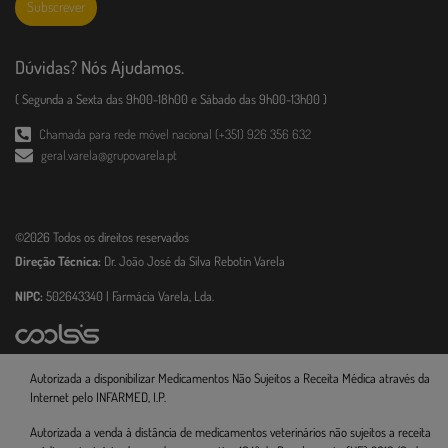
Subscrever
Dúvidas? Nós Ajudamos.
( Segunda a Sexta das 9h00-18h00 e Sábado das 9h00-13h00 )
Chamada para rede móvel nacional (+351) 926 356 632
geral.varela@grupovarela.pt
©2026 Todos os direitos reservados
Direção Técnica:
Dr. João José da Silva Rebotin Varela
NIPC:
502643340 | Farmácia Varela, Lda.
Autorizada a disponibilizar Medicamentos Não Sujeitos a Receita Médica através da
Internet pelo INFARMED, I.P.
Autorizada a venda à distância de medicamentos veterinários não sujeitos a receita