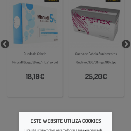
Queda de Cabelo
Queda de Cabelo,Suplementos
Capilares,Cabelo e Unhas
Minoxidil Biorga, 50 mg/mL x 1 sol cut
Onglinex, 300/50 mg x 180 cáps
18,10€
25,20€
ESTE WEBSITE UTILIZA COOKIES
Este site utiliza cookies para melhorar a sua experiência de