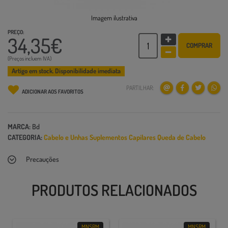
Imagem ilustrativa
PREÇO:
34,35€
COMPRAR
(Preços incluem IVA)
Artigo em stock. Disponibilidade imediata
PARTILHAR:
ADICIONAR AOS FAVORITOS
MARCA:
Bd
CATEGORIA:
Cabelo e Unhas
Suplementos Capilares
Queda de Cabelo
Precauções
PRODUTOS RELACIONADOS
MNSRM
MNSRM