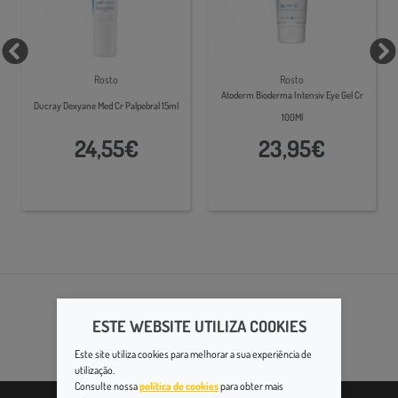
Rosto
Rosto
Atoderm Bioderma Intensiv Eye Gel Cr
Ducray Dexyane Med Cr Palpebral 15ml
100Ml
24,55€
23,95€
ESTE WEBSITE UTILIZA COOKIES
Este site utiliza cookies para melhorar a sua experiência de
utilização.
Consulte nossa
política de cookies
para obter mais