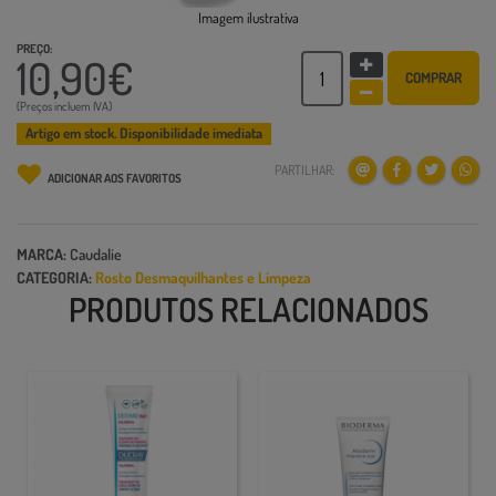
Imagem ilustrativa
PREÇO:
10,90€
COMPRAR
(Preços incluem IVA)
Artigo em stock. Disponibilidade imediata
PARTILHAR:
ADICIONAR AOS FAVORITOS
MARCA:
Caudalie
CATEGORIA:
Rosto
Desmaquilhantes e Limpeza
PRODUTOS RELACIONADOS