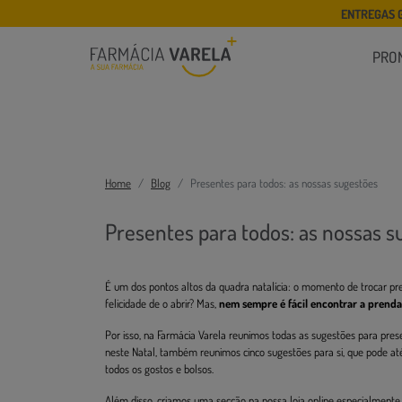
ENTREGAS 
PRO
Home
Blog
Presentes para todos: as nossas sugestões
Presentes para todos: as nossas s
É um dos pontos altos da quadra natalícia: o momento de trocar pr
felicidade de o abrir? Mas,
nem sempre é fácil encontrar a prenda
Por isso, na Farmácia Varela reunimos todas as sugestões para pre
neste Natal, também reunimos cinco sugestões para si, que pode at
todos os gostos e bolsos.
Além disso, criamos uma secção na nossa loja online especialmente d