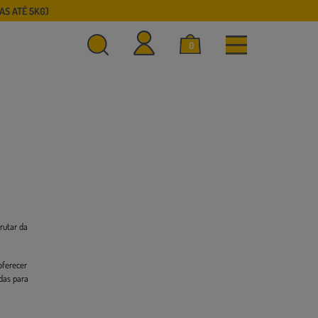
S ATÉ 5KG)
0
rutar da
oferecer
das para