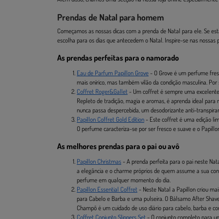
Prendas de Natal para homem
Começamos as nossas dicas com a prenda de Natal para ele. Se est
escolha para os dias que antecedem o Natal. Inspire-se nas nossas
As prendas perfeitas para o namorado
Eau de Parfum Papillon Grove
- O Grove é um perfume fresc
mais onírico, mas também vilão da condição masculina. Por 
Coffret Roger&Gallet
- Um coffret é sempre uma excelente 
Repleto de tradição, magia e aromas, é aprenda ideal para
nunca passa despercebida, um desodorizante anti-transpira
Papillon Coffret Gold Edition
- Este coffret é uma edição lim
O perfume caracteriza-se por ser fresco e suave e o Papillo
As melhores prendas para o pai ou avô
Papillon Christmas
- A prenda perfeita para o pai neste Na
a elegância e o charme próprios de quem assume a sua condi
perfume em qualquer momento do dia.
Papillon Essential Coffret
- Neste Natal a Papillon criou m
para Cabelo e Barba e uma pulseira. O Bálsamo After Shave
Champô é um cuidado de uso diário para cabelo, barba e co
Coffret Conjunto Slippers Set
- O conjunto completo para um 