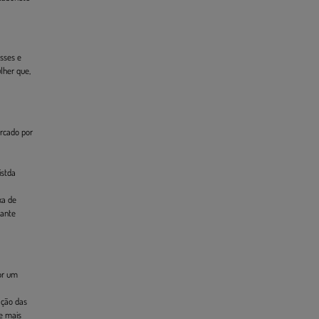
esses e
lher que,
arcado por
istda
xa de
iante
or um
ação das
le mais