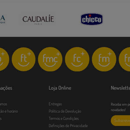
mações
Loja Online
Newslett
omos
Entregas
Receba em pr
novidades!
ão e horário
Política de Devolução
s
Termos e Condições
Subscreve
Definições de Privacidade