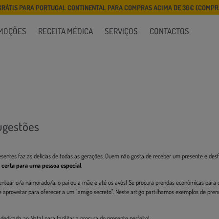
GRÁTIS PARA PORTUGAL CONTINENTAL PARA COMPRAS ACIMA DE 30€ (COMPRA
MOÇÕES
RECEITA MÉDICA
SERVIÇOS
CONTACTOS
ugestões
esentes faz as delícias de todas as gerações. Quem não gosta de receber um presente e desf
 certa para uma pessoa especial
.
sentear o/a namorado/a, o pai ou a mãe e até os avós! Se procura prendas económicas para 
é aproveitar para oferecer a um "amigo secreto". Neste artigo partilhamos exemplos de pren
edicada ao Natal para facilitar a procura do presente perfeito!