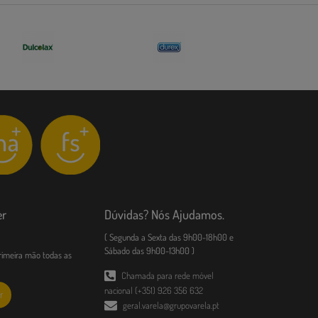
er
Dúvidas? Nós Ajudamos.
( Segunda a Sexta das 9h00-18h00 e
Sábado das 9h00-13h00 )
imeira mão todas as
Chamada para rede móvel
nacional (+351) 926 356 632
r
geral.varela@grupovarela.pt