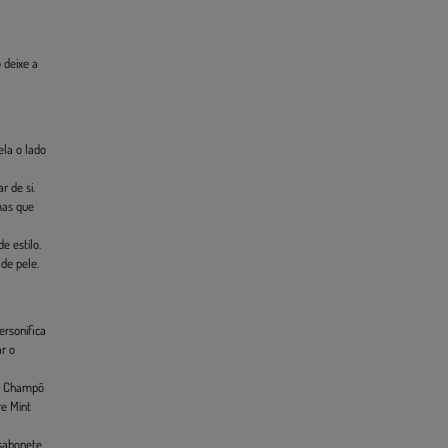
 deixe a
ela o lado
 de si.
mas que
e estilo.
de pele.
ersonifica
ar o
nt Champô
re Mint
 sabonete