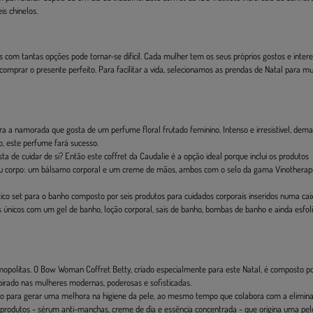
s chinelos.
com tantas opções pode tornar-se difícil. Cada mulher tem os seus próprios gostos e inter
l comprar o presente perfeito. Para facilitar a vida, selecionamos as prendas de Natal para mu
ra a namorada que gosta de um perfume floral frutado feminino. Intenso e irresistível, dem
o, este perfume fará sucesso.
de cuidar de si? Então este coffret da Caudalie é a opção ideal porque inclui os produtos
seu corpo: um bálsamo corporal e um creme de mãos, ambos com o selo da gama Vinotherap
stico set para o banho composto por seis produtos para cuidados corporais inseridos numa cai
s únicos com um gel de banho, loção corporal, sais de banho, bombas de banho e ainda esfol
mopolitas. O Bow Woman Coffret Betty, criado especialmente para este Natal, é composto p
pirado nas mulheres modernas, poderosas e sofisticadas.
o para gerar uma melhora na higiene da pele, ao mesmo tempo que colabora com a elimin
de produtos - sérum anti-manchas, creme de dia e essência concentrada - que origina uma pe