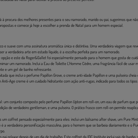
á à procura dos melhores presentes para o seu namorado, marido ou pai, sugerimos que não
 propostas e comece já hoje a escolher a prenda de Natal para um homem especial.
o e suave com uma assinatura aromática única e distintiva. Uma verdadeira viagem que rev
ser a verdadeira arte em estado líquido, é a escolha perfeita para um namorado.
opção e este da Roger&Gallet foi especialmente pensado para o homem que gosta de cuidar
 mimar um namorado. Inclui a Eau de Toilette L'Homme Cèdre, uma fragrância fácil de usar 
nte e um gel de banho refrescante.
itada que inclui o perfume Papillon Grove, o creme anti-idade Papillon e uma pulseira cheia d
n Anti-Age creme é um cuidado hidratante com ação anti-rugas, indicado para todos os tipos 
tal: um conjunto composto pelo perfume Papillon Upton em roll-on, um eau de parfum que p
ção de verdadeiro gentleman, e uma pulseira. O prático frasco com roll-on permite reaplic
ais um coffret pensado especialmente para eles: inclui um bálsamo after shave, um Pure Mi
 é a verdadeira personificação masculina, para o homem que se barbeia diariamente e o Pu
rpo.
pai relaxar depois de um dia de trabalho. Este coffret da IDC Institute inclui sais de banho,