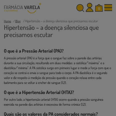
0
Hipertensão – a doença silenciosa que precisamos escutar
Home
Blog
Hipertensão – a doença silenciosa que
precisamos escutar
O que é a Pressão Arterial (PA)?
A pressão arterial (PA) é a força que o sangue faz sobre a parede das artérias
durante a sua circulação, resultando em duas medidas: a sistólica/"máxima" e a
diastólica/"mínima". A PA sistólica surge em primeiro lugar e mede a força com que o
coração se contrai e envia o sangue para todo o corpo. A PA diastólica é o segundo
valor e diz respeito à medição da pressão quando o coração relaxa entre cada
batimento para se voltar a encher de sangue (1,2).
O que é a Hipertensão Arterial (HTA)?
Por outro lado, a hipertensão arterial (HTA) ocorre quando a pressão sanguínea
exercida na parede das artérias é excessiva de forma crónica (1,2).
Quais são os valores da PA considerados normais?