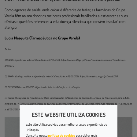
Como agentes de saúde, onde cuidar é diferente de tratar, as farmácias do Grupo
Varela têm ao seu dispor os melhores profissionais habilitados a esclarecer as suas
dúvidas e questões referentes a esta doença silenciosa que convém 'escutar' com
atenção.
Lúcia Mesquita (Farmacêutica no Grupo Varela)
Fontes:
(1) SNS24. Hipertensão arterial. Consultado a 07/05/2021. (https://www.sns24.gov.pt/tema/doencas-do-coracao/hipertensao-
arterial/)
(2) SPHTA. Conheça melhor a Hipertensão Arterial. Consultado a 07/05/2021. (https://www.sphta.org.pt/pt/base8/24)
(3) DGS (2013) Norma 020/2011: Hipertensão Arterial: definição e classificação.
(4) Revista Portuguesa de Hipertensão e Risco Cardiovascular. (6) Guidelines da Sociedade Europeia de Hipertensão para a Auto-
medição da PA (AMPA): relatório síntese da Segunda Conferência Internacional de Consenso sobre Auto-medição da PA. Consultado
a 10/05/2021. (https://www.sphta.org.pt/files/guidelinesampa.pdf)
ESTE WEBSITE UTILIZA COOKIES
Este site utiliza cookies para melhorar a sua experiência de
utilização.
Consulte nossa
política de cookies
para obter mais