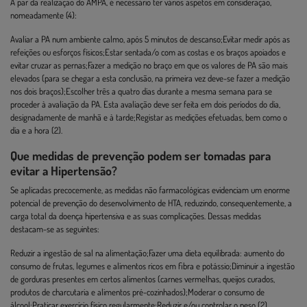
A par da realização do AMPA, é necessário ter vários aspetos em consideração,
nomeadamente (4):
Avaliar a PA num ambiente calmo, após 5 minutos de descanso;Evitar medir após as
refeições ou esforços físicos;Estar sentada/o com as costas e os braços apoiados e
evitar cruzar as pernas;Fazer a medição no braço em que os valores de PA são mais
elevados (para se chegar a esta conclusão, na primeira vez deve-se fazer a medição
nos dois braços);Escolher três a quatro dias durante a mesma semana para se
proceder à avaliação da PA. Esta avaliação deve ser feita em dois períodos do dia,
designadamente de manhã e à tarde;Registar as medições efetuadas, bem como o
dia e a hora (2).
Que medidas de prevenção podem ser tomadas para
evitar a Hipertensão?
Se aplicadas precocemente, as medidas não farmacológicas evidenciam um enorme
potencial de prevenção do desenvolvimento de HTA, reduzindo, consequentemente, a
carga total da doença hipertensiva e as suas complicações. Dessas medidas
destacam-se as seguintes:
Reduzir a ingestão de sal na alimentação;Fazer uma dieta equilibrada: aumento do
consumo de frutas, legumes e alimentos ricos em fibra e potássio;Diminuir a ingestão
de gorduras presentes em certos alimentos (carnes vermelhas, queijos curados,
produtos de charcutaria e alimentos pré-cozinhados);Moderar o consumo de
álcool;Praticar exercício físico regularmente;Reduzir e/ou controlar o peso (2).