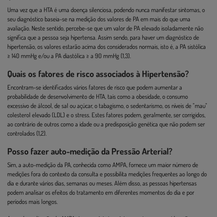
Uma vez que a HTA é uma doença silenciosa, podendo nunca manifestar sintomas, o
seu diagnóstico baseia-se na medição dos valores de PA em mais do que uma
avaliação. Neste sentido, percebe-se que um valor de PA elevado isoladamente não
significa que a pessoa seja hipertensa. Assim sendo, para haver um diagnóstico de
hipertensão, os valores estarão acima dos considerados normais, isto é, a PA sistólica
≥ 140 mmHg e/ou a PA diastólica ≥ a 90 mmHg (1,3).
Quais os fatores de risco associados à Hipertensão?
Encontram-se identificados vários fatores de risco que podem aumentar a
probabilidade de desenvolvimento de HTA, tais como a obesidade, o consumo
excessivo de álcool, de sal ou açúcar, o tabagismo, o sedentarismo, os níveis de "mau"
colesterol elevado (LDL) e o stress. Estes fatores podem, geralmente, ser corrigidos,
ao contrário de outros como a idade ou a predisposição genética que não podem ser
controlados (1,2).
Posso fazer auto-medição da Pressão Arterial?
Sim, a auto-medição da PA, conhecida como AMPA, fornece um maior número de
medições fora do contexto da consulta e possibilita medições frequentes ao longo do
dia e durante vários dias, semanas ou meses. Além disso, as pessoas hipertensas
podem analisar os efeitos do tratamento em diferentes momentos do dia e por
períodos mais longos.