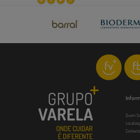
Infor
Quem S
Localizaç
Contacto