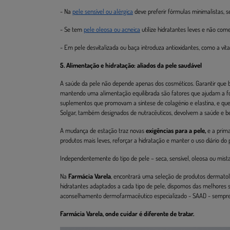
- Na
pele sensível ou alérgica
deve preferir fórmulas minimalistas, s
- Se tem
pele oleosa ou acneica
utilize hidratantes leves e não com
- Em pele desvitalizada ou baça introduza antioxidantes, como a vit
5. Alimentação e hidratação: aliados da pele saudável
A saúde da pele não depende apenas dos cosméticos. Garantir que
mantendo uma alimentação equilibrada são fatores que ajudam a fo
suplementos que promovam a síntese de colagénio e elastina, e qu
Solgar, também designados de nutracêuticos, devolvem a saúde e b
A mudança de estação traz novas
exigências para a pele,
e a prima
produtos mais leves, reforçar a hidratação e manter o uso diário do 
Independentemente do tipo de pele – seca, sensível, oleosa ou mista
Na
Farmácia Varela
, encontrará uma seleção de produtos dermatol
hidratantes adaptados a cada tipo de pele, dispomos das melhores 
aconselhamento dermofarmacêutico especializado - SAAD - sempre q
Farmácia Varela, onde cuidar é diferente de tratar.