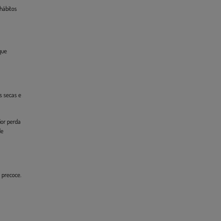
hábitos
que
s secas e
ior perda
de
 precoce.