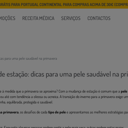
GRÁTIS PARA PORTUGAL CONTINENTAL PARA COMPRAS ACIMA DE 30€ (COMPRA
MOÇÕES
RECEITA MÉDICA
SERVIÇOS
CONTACTOS
cas para uma pele saudável na primavera
e estação: dicas para uma pele saudável na p
nte à medida que a primavera se aproxima? Com a mudança de estação é comum que a
pele
a ou até com tendência a oleosa ou acneica. A transição do inverno para a primavera exige u
ha, equilibrada, protegida e saudável.
na primavera
, os desafios de cada
tipo de pele
e apresentamos as melhores estratégias pa
ais. Enquanto algumas pessoas podem sentir a pele mais seca, outras podem notar maior