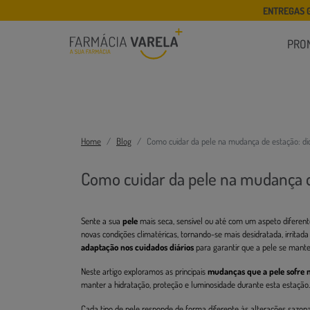
ENTREGAS 
PRO
Home
Blog
Como cuidar da pele na mudança de estação: di
Como cuidar da pele na mudança d
Sente a sua
pele
mais seca, sensível ou até com um aspeto difere
novas condições climatéricas, tornando-se mais desidratada, irritad
adaptação nos cuidados diários
para garantir que a pele se manten
Neste artigo exploramos as principais
mudanças que a pele sofre 
manter a hidratação, proteção e luminosidade durante esta estação.
Cada tipo de pele responde de forma diferente às alterações sazon