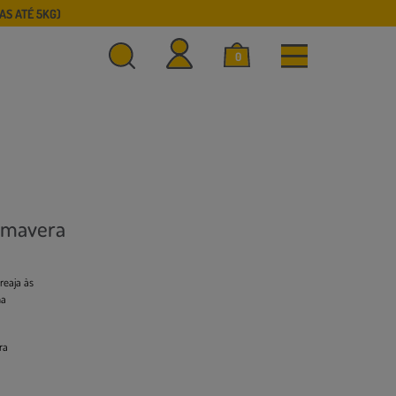
S ATÉ 5KG)
0
rimavera
reaja às
ma
ra