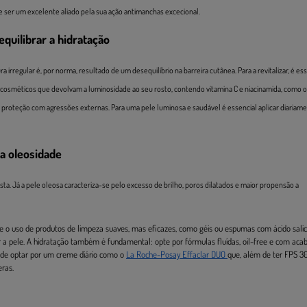
 ser um excelente aliado pela sua ação antimanchas excecional.
equilibrar a hidratação
rregular é, por norma, resultado de um desequilíbrio na barreira cutânea. Para a revitalizar, é ess
de cosméticos que devolvam a luminosidade ao seu rosto, contendo vitamina C e niacinamida, como 
roteção com agressões externas. Para uma pele luminosa e saudável é essencial aplicar diariam
 a oleosidade
sta. Já a pele oleosa caracteriza-se pelo excesso de brilho, poros dilatados e maior propensão a
e o uso de produtos de limpeza suaves, mas eficazes, como géis ou espumas com ácido salicí
ar a pele. A hidratação também é fundamental: opte por fórmulas fluídas, oil-free e com ac
Pode optar por um creme diário como o
La Roche-Posay Effaclar DUO
que, além de ter FPS 3
eras.