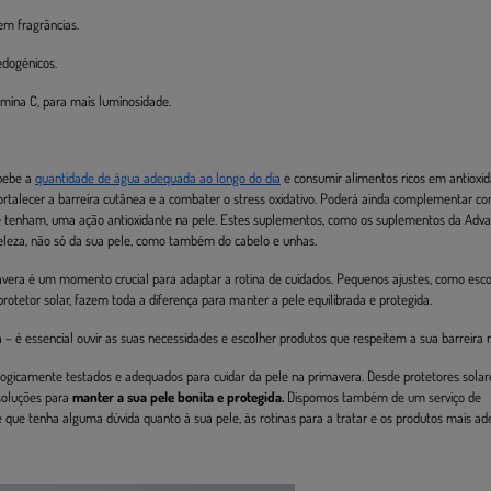
em fragrâncias.
edogénicos.
amina C, para mais luminosidade.
 bebe a
quantidade de água adequada ao longo do dia
e consumir alimentos ricos em antioxid
rtalecer a barreira cutânea e a combater o stress oxidativo. Poderá ainda complementar c
e tenham, uma ação antioxidante na pele. Estes suplementos, como os suplementos da Adva
eleza, não só da sua pele, como também do cabelo e unhas.
vera é um momento crucial para adaptar a rotina de cuidados. Pequenos ajustes, como esco
protetor solar, fazem toda a diferença para manter a pele equilibrada e protegida.
 – é essencial ouvir as suas necessidades e escolher produtos que respeitem a sua barreira n
ogicamente testados e adequados para cuidar da pele na primavera. Desde protetores solar
soluções para
manter a sua pele bonita e protegida.
Dispomos também de um serviço de
ue tenha alguma dúvida quanto à sua pele, às rotinas para a tratar e os produtos mais ad