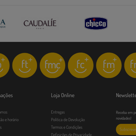
mações
Loja Online
Newslett
omos
Entregas
Receba em pr
novidades!
ão e horário
Política de Devolução
s
Termos e Condições
Subscreve
Definições de Privacidade