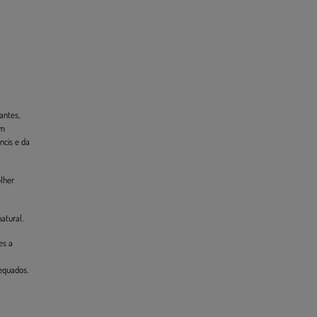
antes,
om
ncis e da
lher
atural.
es a
equados.