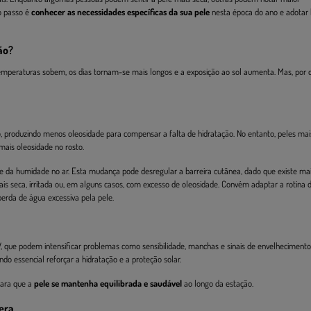
ro passo é
conhecer as necessidades específicas da sua pele
nesta época do ano e adotar 
ão?
temperaturas sobem, os dias tornam-se mais longos e a exposição ao sol aumenta. Mas, por 
o, produzindo menos oleosidade para compensar a falta de hidratação. No entanto, peles mai
 mais oleosidade no rosto.
da humidade no ar. Esta mudança pode desregular a barreira cutânea, dado que existe ma
s seca, irritada ou, em alguns casos, com excesso de oleosidade. Convém adaptar a rotina 
perda de água excessiva pela pele.
V, que podem intensificar problemas como sensibilidade, manchas e sinais de envelhecimento
do essencial reforçar a hidratação e a proteção solar.
para que a
pele se mantenha equilibrada e saudável
ao longo da estação.
vera