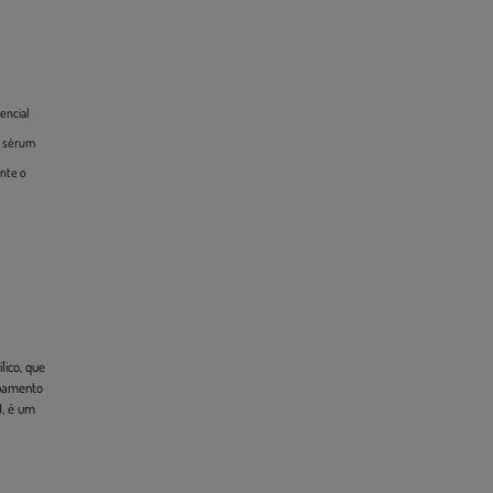
encial
o sérum
ente o
lico, que
abamento
0, é um