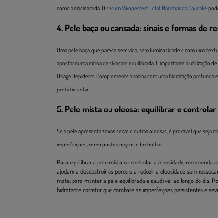
como a niacinamida. O
serum Vinoperfect Eclat Manchas da Caudalie
pode
4. Pele baça ou cansada: sinais e formas de re
Uma pele baça, que parece sem vida, sem luminosidade e com uma textura i
apostar numa rotina de skincare equilibrada. É importante a utilização 
Uriage Depiderm. Complemente a rotina com uma hidratação profunda e p
protetor solar.
5. Pele mista ou oleosa: equilibrar e controlar
Se a pele apresenta zonas secas e outras oleosas, é provável que seja mi
imperfeições, como pontos negros e borbulhas.
Para equilibrar a pele mista ou controlar a oleosidade, recomenda-s
ajudam a desobstruir os poros e a reduzir a oleosidade sem ressec
mate, para manter a pele equilibrada e saudável ao longo do dia. 
hidratante corretor que combate as imperfeições persistentes e sev