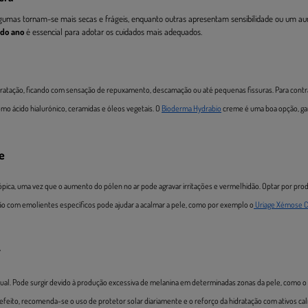
Algumas tornam-se mais secas e frágeis, enquanto outras apresentam sensibilidade ou um a
 do ano
é essencial para adotar os cuidados mais adequados.
ratação, ficando com sensação de repuxamento, descamação ou até pequenas fissuras. Para contra
mo ácido hialurónico, ceramidas e óleos vegetais. O
Bioderma Hydrabio
creme é uma boa opção, ga
e
pica, uma vez que o aumento do pólen no ar pode agravar irritações e vermelhidão. Optar por pro
ação com emolientes específicos pode ajudar a acalmar a pele, como por exemplo o
Uriage Xémose 
r
gual. Pode surgir devido à produção excessiva de melanina em determinadas zonas da pele, como o 
 efeito, recomenda-se o uso de protetor solar diariamente e o reforço da hidratação com ativos ca