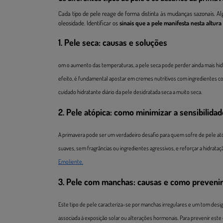
Cada tipo de pele reage de forma distinta às mudanças sazonais. 
oleosidade. Identificar os
sinais que a pele manifesta nesta altura
1. Pele seca: causas e soluções
om o aumento das temperaturas, a pele seca pode perder ainda mais hid
efeito, é fundamental apostar em cremes nutritivos com ingredientes co
cuidado hidratante diário da pele desidratada seca a muito seca.
2. Pele atópica: como minimizar a sensibilidad
A primavera pode ser um verdadeiro desafio para quem sofre de pele ató
suaves, sem fragrâncias ou ingredientes agressivos, e reforçar a hidrat
Emoliente.
3. Pele com manchas: causas e como preveni
Este tipo de pele caracteriza-se por manchas irregulares e um tom desi
associada à exposição solar ou alterações hormonais. Para prevenir este