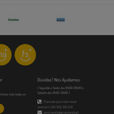
er
Dúvidas? Nós Ajudamos.
( Segunda a Sexta das 9h00-18h00 e
Sábado das 9h00-13h00 )
imeira mão todas as
Chamada para rede móvel
nacional (+351) 926 356 632
r
geral.varela@grupovarela.pt