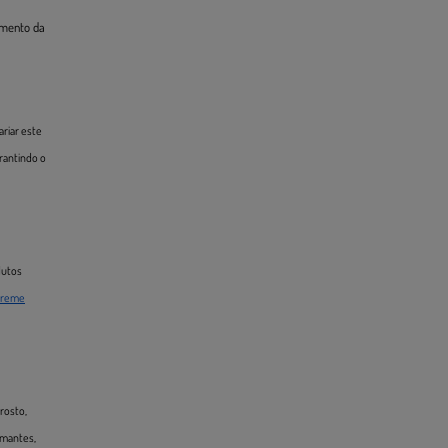
umento da
riar este
rantindo o
dutos
Creme
rosto,
lmantes,