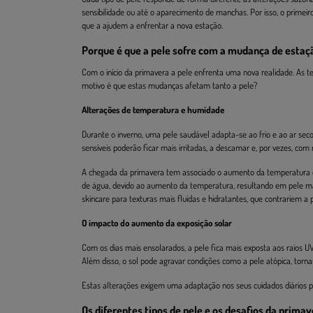
sensibilidade ou até o aparecimento de manchas. Por isso, o primei
que a ajudem a enfrentar a nova estação.
Porque é que a pele sofre com a mudança de estaç
Com o início da primavera a pele enfrenta uma nova realidade. As 
motivo é que estas mudanças afetam tanto a pele?
Alterações de temperatura e humidade
Durante o inverno, uma pele saudável adapta-se ao frio e ao ar sec
sensíveis poderão ficar mais irritadas, a descamar e, por vezes, com
A chegada da primavera tem associado o aumento da temperatura e 
de água, devido ao aumento da temperatura, resultando em pele mai
skincare para texturas mais fluídas e hidratantes, que contrariem a 
O impacto do aumento da exposição solar
Com os dias mais ensolarados, a pele fica mais exposta aos raios U
Além disso, o sol pode agravar condições como a pele atópica, tornan
Estas alterações exigem uma adaptação nos seus cuidados diários 
Os diferentes tipos de pele e os desafios da prima