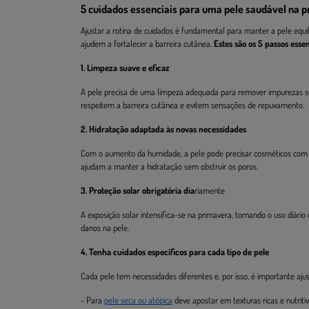
5 cuidados essenciais para uma pele saudável na 
Ajustar a rotina de cuidados é fundamental para manter a pele equili
ajudem a fortalecer a barreira cutânea.
Estes são os 5 passos esse
1. Limpeza suave e eficaz
A pele precisa de uma limpeza adequada para remover impurezas se
respeitem a barreira cutânea e evitem sensações de repuxamento.
2. Hidratação adaptada às novas necessidades
Com o aumento da humidade, a pele pode precisar cosméticos com te
ajudam a manter a hidratação sem obstruir os poros.
3. Proteção solar obrigatória dia
riamente
A exposição solar intensifica-se na primavera, tornando o uso diário
danos na pele.
4. Tenha cuidados específicos para cada tipo de pele
Cada pele tem necessidades diferentes e, por isso, é importante ajus
- Para
pele seca ou atópica
deve apostar em texturas ricas e nutritiv