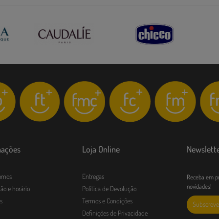
mações
Loja Online
Newslett
omos
Entregas
Receba em pr
novidades!
ão e horário
Política de Devolução
s
Termos e Condições
Subscreve
Definições de Privacidade