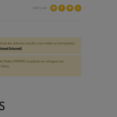
PARTILHAR:
tência dos sintomas consulte o seu médico ou farmacêutico
infomed (Infarmed)
.
ita Médica (MNSRM) só poderão ser entregues nos
 Vinhos.
S