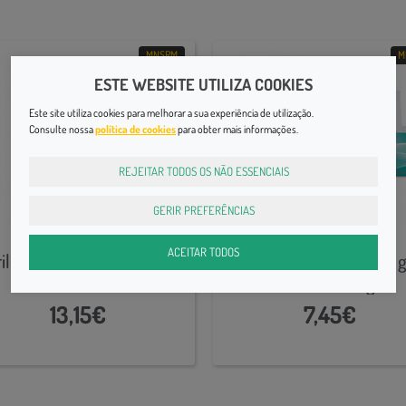
MNSRM
M
ESTE WEBSITE UTILIZA COOKIES
Este site utiliza cookies para melhorar a sua experiência de utilização.
Consulte nossa
política de cookies
para obter mais informações.
REJEITAR TODOS OS NÃO ESSENCIAIS
GERIR PREFERÊNCIAS
Cuidados de Pele
Cuidados de Pele
ACEITAR TODOS
rilbial, 277 mg/mL-200mL
Canesten, 10 mg/g-20 g 
x 1 sol cut
creme bisnaga
13,15€
7,45€