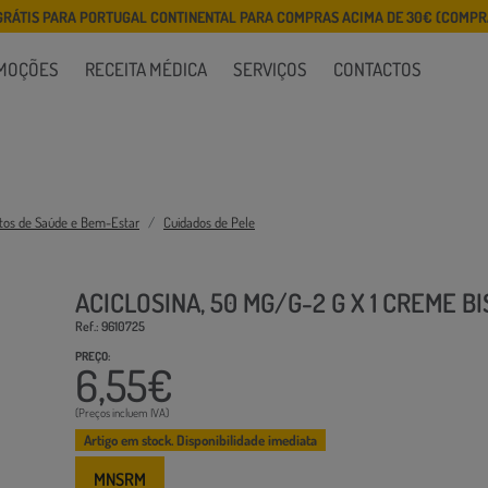
GRÁTIS PARA PORTUGAL CONTINENTAL PARA COMPRAS ACIMA DE 30€ (COMPRA
MOÇÕES
RECEITA MÉDICA
SERVIÇOS
CONTACTOS
tos de Saúde e Bem-Estar
Cuidados de Pele
ACICLOSINA, 50 MG/G-2 G X 1 CREME B
Ref.: 9610725
PREÇO:
6,55€
(Preços incluem IVA)
Artigo em stock. Disponibilidade imediata
MNSRM