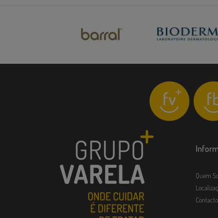
Infor
Quem S
Localizaç
Contacto