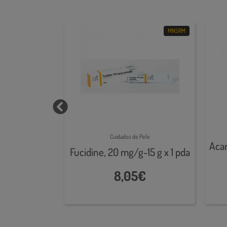
MNSRM
MNSRM
Pele
Cuidados de Pele
l, 50 mg/g-2
Aca
Fucidine, 20 mg/g-15 g x 1 pda
bisnaga
€
8,05€