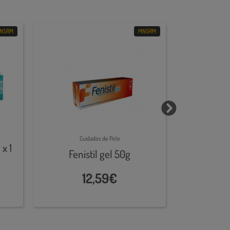
NSRM
MNSRM
Cuidados de Pele
Cui
x 1
Canesten Un
Fenistil gel 50g
x 1 c
12,59€